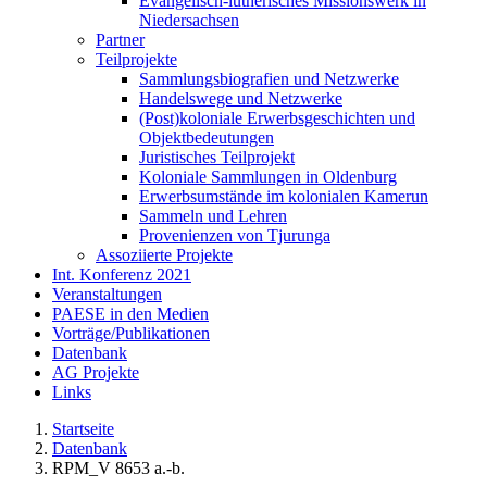
Evangelisch-lutherisches Missionswerk in
Niedersachsen
Partner
Teilprojekte
Sammlungsbiografien und Netzwerke
Handelswege und Netzwerke
(Post)koloniale Erwerbsgeschichten und
Objektbedeutungen
Juristisches Teilprojekt
Koloniale Sammlungen in Oldenburg
Erwerbsumstände im kolonialen Kamerun
Sammeln und Lehren
Provenienzen von Tjurunga
Assoziierte Projekte
Int. Konferenz 2021
Veranstaltungen
PAESE in den Medien
Vorträge/Publikationen
Datenbank
AG Projekte
Links
Startseite
Datenbank
RPM_V 8653 a.-b.