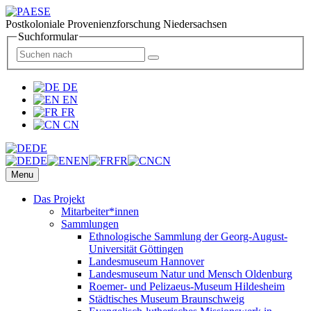
Postkoloniale Provenienzforschung Niedersachsen
Suchformular
DE
EN
FR
CN
DE
DE
EN
FR
CN
Menu
Das Projekt
Mitarbeiter*innen
Sammlungen
Ethnologische Sammlung der Georg-August-
Universität Göttingen
Landesmuseum Hannover
Landesmuseum Natur und Mensch Oldenburg
Roemer- und Pelizaeus-Museum Hildesheim
Städtisches Museum Braunschweig