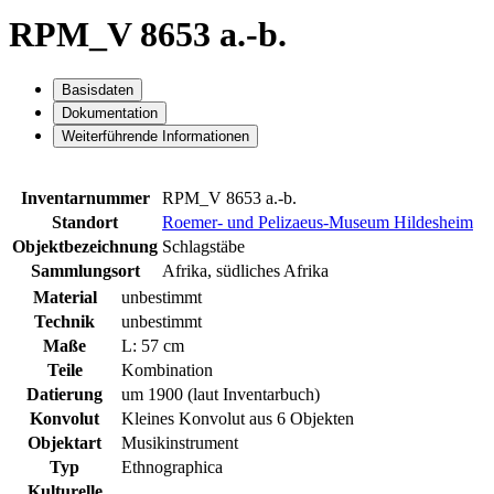
RPM_V 8653 a.-b.
Basisdaten
Dokumentation
Weiterführende Informationen
Inventarnummer
RPM_V 8653 a.-b.
Standort
Roemer- und Pelizaeus-Museum Hildesheim
Objektbezeichnung
Schlagstäbe
Sammlungsort
Afrika, südliches Afrika
Material
unbestimmt
Technik
unbestimmt
Maße
L: 57 cm
Teile
Kombination
Datierung
um 1900 (laut Inventarbuch)
Konvolut
Kleines Konvolut aus 6 Objekten
Objektart
Musikinstrument
Typ
Ethnographica
Kulturelle