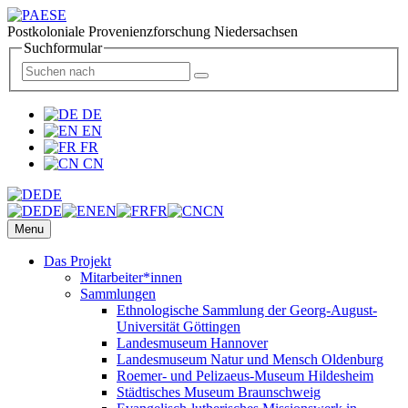
Postkoloniale Provenienzforschung Niedersachsen
Suchformular
DE
EN
FR
CN
DE
DE
EN
FR
CN
Menu
Das Projekt
Mitarbeiter*innen
Sammlungen
Ethnologische Sammlung der Georg-August-
Universität Göttingen
Landesmuseum Hannover
Landesmuseum Natur und Mensch Oldenburg
Roemer- und Pelizaeus-Museum Hildesheim
Städtisches Museum Braunschweig