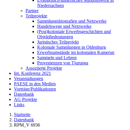
Evangelisch-lutherisches Missionswerk in
Niedersachsen
Partner
Teilprojekte
Sammlungsbiografien und Netzwerke
Handelswege und Netzwerke
(Post)koloniale Erwerbsgeschichten und
Objektbedeutungen
Juristisches Teilprojekt
Koloniale Sammlungen in Oldenburg
Erwerbsumstände im kolonialen Kamerun
Sammeln und Lehren
Provenienzen von Tjurunga
Assoziierte Projekte
Int. Konferenz 2021
Veranstaltungen
PAESE in den Medien
Vorträge/Publikationen
Datenbank
AG Projekte
Links
Startseite
Datenbank
RPM_V 6936