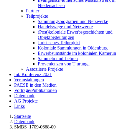
Evangelisch-lutherisches Missionswerk in
Niedersachsen
Partner
Teilprojekte
Sammlungsbiografien und Netzwerke
Handelswege und Netzwerke
(Post)koloniale Erwerbsgeschichten und
Objektbedeutungen
Juristisches Teilprojekt
Koloniale Sammlungen in Oldenburg
Erwerbsumstände im kolonialen Kamerun
Sammeln und Lehren
Provenienzen von Tjurunga
Assoziierte Projekte
Int. Konferenz 2021
Veranstaltungen
PAESE in den Medien
Vorträge/Publikationen
Datenbank
AG Projekte
Links
Startseite
Datenbank
SMBS_1709-0668-00