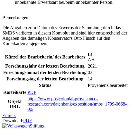
unbekannte Erwerbsart bei/beim unbekannter Person.
Bemerkungen
Die Angaben zum Datum des Erwerbs der Sammlung durch das
SMBS variieren in diesem Konvolut und sind hier entsprechend der
Angaben des damaligen Konservators Otto Finsch auf den
Karteikarten angegeben.
IB
Kürzel der Bearbeiterin/ des Bearbeiters
AH
Forschungsjahr der letzten Bearbeitung
2021
Forschungsmonat der letzten Bearbeitung
03
Forschungstag der letzten Bearbeitung
14
Status
Provenienz bearbeitet
Karteikarte
PDF
https://www.postcolonial-provenance-
Objekt
research.com/datenbank/exposition/smbs_1709-0668-
URL
00/
Zurück
Download:
PDF