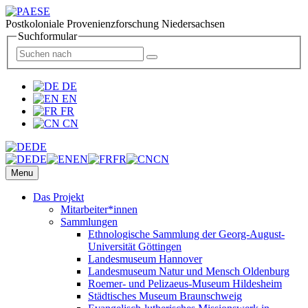
Postkoloniale Provenienzforschung Niedersachsen
Suchformular
DE
EN
FR
CN
DE
DE
EN
FR
CN
Menu
Das Projekt
Mitarbeiter*innen
Sammlungen
Ethnologische Sammlung der Georg-August-
Universität Göttingen
Landesmuseum Hannover
Landesmuseum Natur und Mensch Oldenburg
Roemer- und Pelizaeus-Museum Hildesheim
Städtisches Museum Braunschweig