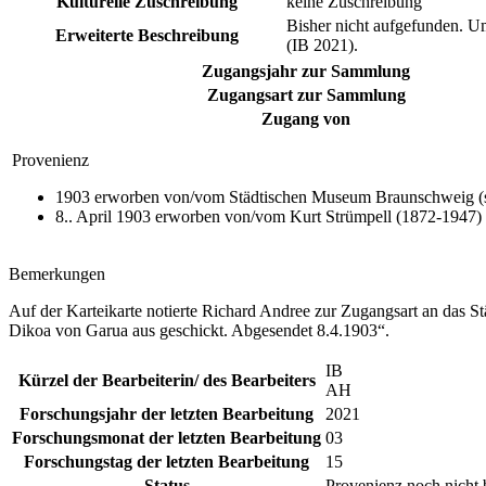
Kulturelle Zuschreibung
keine Zuschreibung
Bisher nicht aufgefunden. U
Erweiterte Beschreibung
(IB 2021).
Zugangsjahr zur Sammlung
Zugangsart zur Sammlung
Zugang von
Provenienz
1903 erworben von/vom Städtischen Museum Braunschweig (se
8.. April 1903 erworben von/vom Kurt Strümpell (1872-1947)
Bemerkungen
Auf der Karteikarte notierte Richard Andree zur Zugangsart an das 
Dikoa von Garua aus geschickt. Abgesendet 8.4.1903“.
IB
Kürzel der Bearbeiterin/ des Bearbeiters
AH
Forschungsjahr der letzten Bearbeitung
2021
Forschungsmonat der letzten Bearbeitung
03
Forschungstag der letzten Bearbeitung
15
Status
Provenienz noch nicht 