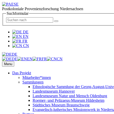
Postkoloniale Provenienzforschung Niedersachsen
Suchformular
DE
EN
FR
CN
DE
DE
EN
FR
CN
Menu
Das Projekt
Mitarbeiter*innen
Sammlungen
Ethnologische Sammlung der Georg-August-Univer
Landesmuseum Hannover
Landesmuseum Natur und Mensch Oldenburg
Roemer- und Pelizaeus-Museum Hildesheim
Städtisches Museum Braunschweig
Evangelisch-lutherisches Missionswerk in Nieders