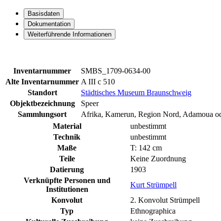
Basisdaten
Dokumentation
Weiterführende Informationen
Inventarnummer
SMBS_1709-0634-00
Alte Inventarnummer
A III c 510
Standort
Städtisches Museum Braunschweig
Objektbezeichnung
Speer
Sammlungsort
Afrika, Kamerun, Region Nord, Adamoua od
Material
unbestimmt
Technik
unbestimmt
Maße
T: 142 cm
Teile
Keine Zuordnung
Datierung
1903
Verknüpfte Personen und
Kurt Strümpell
Institutionen
Konvolut
2. Konvolut Strümpell
Typ
Ethnographica