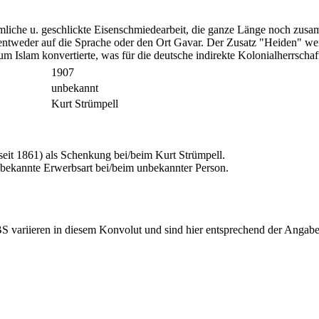
ümliche u. geschlickte Eisenschmiedearbeit, die ganze Länge noch zus
tweder auf die Sprache oder den Ort Gavar. Der Zusatz "Heiden" weist
zum Islam konvertierte, was für die deutsche indirekte Kolonialherrsch
1907
unbekannt
Kurt Strümpell
it 1861) als Schenkung bei/beim Kurt Strümpell.
ekannte Erwerbsart bei/beim unbekannter Person.
riieren in diesem Konvolut und sind hier entsprechend der Angaben 