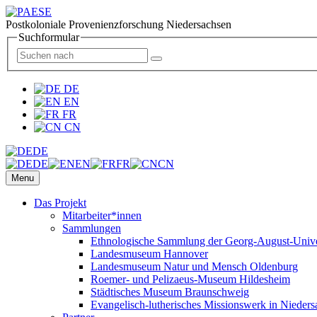
Postkoloniale Provenienzforschung Niedersachsen
Suchformular
DE
EN
FR
CN
DE
DE
EN
FR
CN
Menu
Das Projekt
Mitarbeiter*innen
Sammlungen
Ethnologische Sammlung der Georg-August-Univer
Landesmuseum Hannover
Landesmuseum Natur und Mensch Oldenburg
Roemer- und Pelizaeus-Museum Hildesheim
Städtisches Museum Braunschweig
Evangelisch-lutherisches Missionswerk in Nieders