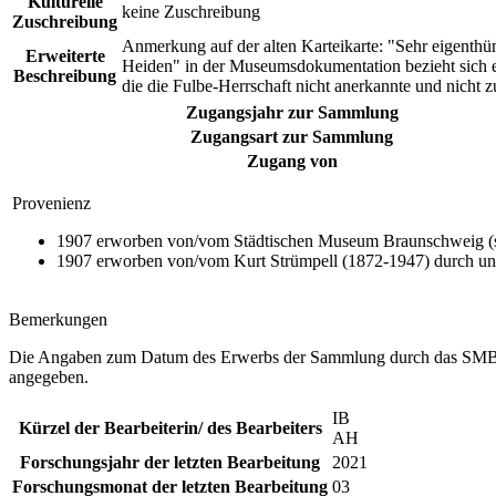
Kulturelle
keine Zuschreibung
Zuschreibung
Anmerkung auf der alten Karteikarte: "Sehr eigenth
Erweiterte
Heiden" in der Museumsdokumentation bezieht sich en
Beschreibung
die die Fulbe-Herrschaft nicht anerkannte und nicht 
Zugangsjahr zur Sammlung
Zugangsart zur Sammlung
Zugang von
Provenienz
1907 erworben von/vom Städtischen Museum Braunschweig (se
1907 erworben von/vom Kurt Strümpell (1872-1947) durch unb
Bemerkungen
Die Angaben zum Datum des Erwerbs der Sammlung durch das SMBS va
angegeben.
IB
Kürzel der Bearbeiterin/ des Bearbeiters
AH
Forschungsjahr der letzten Bearbeitung
2021
Forschungsmonat der letzten Bearbeitung
03