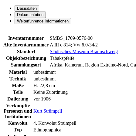
Basisdaten
Dokumentation
Weiterführende Informationen
Inventarnummer
SMBS_1709-0576-00
Alte Inventarnummer
A III c 814; Vw 6.0-34/2
Standort
Städtisches Museum Braunschweig
Objektbezeichnung
Tabakspfeife
Sammlungsort
Afrika, Kamerun, Region Extrême-Nord, Ga
Material
unbestimmt
Technik
unbestimmt
Maße
H: 22,8 cm
Teile
Keine Zuordnung
Datierung
vor 1906
Verknüpfte
Personen und
Kurt Strümpell
Institutionen
Konvolut
4. Konvolut Strümpell
Typ
Ethnographica