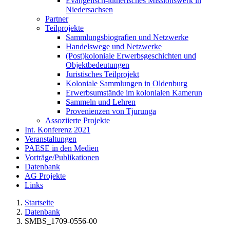
Evangelisch-lutherisches Missionswerk in
Niedersachsen
Partner
Teilprojekte
Sammlungsbiografien und Netzwerke
Handelswege und Netzwerke
(Post)koloniale Erwerbsgeschichten und
Objektbedeutungen
Juristisches Teilprojekt
Koloniale Sammlungen in Oldenburg
Erwerbsumstände im kolonialen Kamerun
Sammeln und Lehren
Provenienzen von Tjurunga
Assoziierte Projekte
Int. Konferenz 2021
Veranstaltungen
PAESE in den Medien
Vorträge/Publikationen
Datenbank
AG Projekte
Links
Startseite
Datenbank
SMBS_1709-0556-00