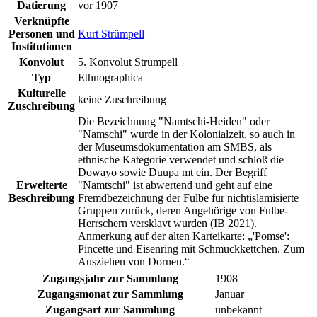
Datierung
vor 1907
Verknüpfte
Personen und
Kurt Strümpell
Institutionen
Konvolut
5. Konvolut Strümpell
Typ
Ethnographica
Kulturelle
keine Zuschreibung
Zuschreibung
Die Bezeichnung "Namtschi-Heiden" oder
"Namschi" wurde in der Kolonialzeit, so auch in
der Museumsdokumentation am SMBS, als
ethnische Kategorie verwendet und schloß die
Dowayo sowie Duupa mt ein. Der Begriff
Erweiterte
"Namtschi" ist abwertend und geht auf eine
Beschreibung
Fremdbezeichnung der Fulbe für nichtislamisierte
Gruppen zurück, deren Angehörige von Fulbe-
Herrschern versklavt wurden (IB 2021).
Anmerkung auf der alten Karteikarte: „'Pomse':
Pincette und Eisenring mit Schmuckkettchen. Zum
Ausziehen von Dornen.“
Zugangsjahr zur Sammlung
1908
Zugangsmonat zur Sammlung
Januar
Zugangsart zur Sammlung
unbekannt