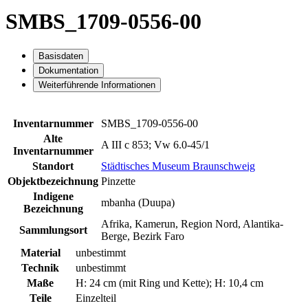
SMBS_1709-0556-00
Basisdaten
Dokumentation
Weiterführende Informationen
Inventarnummer
SMBS_1709-0556-00
Alte
A III c 853; Vw 6.0-45/1
Inventarnummer
Standort
Städtisches Museum Braunschweig
Objektbezeichnung
Pinzette
Indigene
mbanha (Duupa)
Bezeichnung
Afrika, Kamerun, Region Nord, Alantika-
Sammlungsort
Berge, Bezirk Faro
Material
unbestimmt
Technik
unbestimmt
Maße
H: 24 cm (mit Ring und Kette); H: 10,4 cm
Teile
Einzelteil