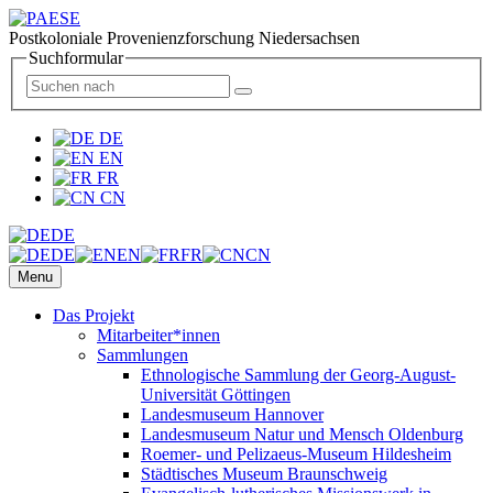
Postkoloniale Provenienzforschung Niedersachsen
Suchformular
DE
EN
FR
CN
DE
DE
EN
FR
CN
Menu
Das Projekt
Mitarbeiter*innen
Sammlungen
Ethnologische Sammlung der Georg-August-
Universität Göttingen
Landesmuseum Hannover
Landesmuseum Natur und Mensch Oldenburg
Roemer- und Pelizaeus-Museum Hildesheim
Städtisches Museum Braunschweig