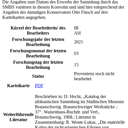
Die Angaben zum Datum des Erwerbs der Sammlung durch das
SMBS variieren in diesem Konvolut und sind hier entsprechend der
Angaben des damaligen Konservators Otto Finsch auf den
Karteikarten angegeben.
Kürzel der Bearbeiterin/ des
IB
Bearbeiters
AH
Forschungsjahr der letzten
2021
Bearbeitung
Forschungsmonat der letzten
03
Bearbeitung
Forschungstag der letzten
15
Bearbeitung
Provenienz noch nicht
Status
bearbeitet
Karteikarte
PDF
Beschrieben in: D. Hecht, „Katalog der
afrikanischen Sammlung im Städtischen Museum
Braunschweig. Braunschweiger Werkstücke ;
37“. Waisenhaus-Buchdr. und Verl.,
Weiterführende
Braunschweig, 1968.; Literatur in
Literatur
Zusammenhang: R. Wente-Lukas, „Die materielle
Kultur der nicht-islamischen Ethnien von