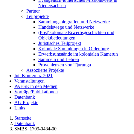
Evangelisch-lutherisches Missionswerk in
Niedersachsen
Partner
Teilprojekte
Sammlungsbiografien und Netzwerke
Handelswege und Netzwerke
(Post)koloniale Erwerbsgeschichten und
Objektbedeutungen
Juristisches Teilprojekt
Koloniale Sammlungen in Oldenburg
Erwerbsumstände im kolonialen Kamerun
Sammeln und Lehren
Provenienzen von Tjurunga
Assoziierte Projekte
Int. Konferenz 2021
Veranstaltungen
PAESE in den Medien
Vorträge/Publikationen
Datenbank
AG Projekte
Links
Startseite
Datenbank
SMBS_1709-0484-00