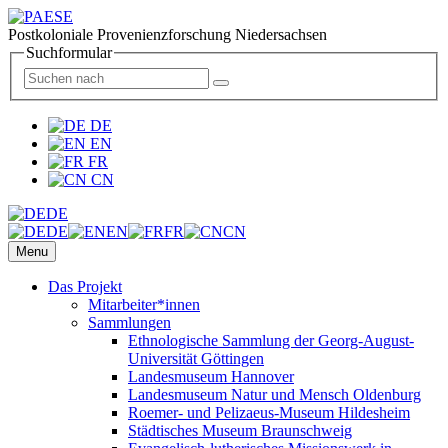
Postkoloniale Provenienzforschung Niedersachsen
Suchformular
DE
EN
FR
CN
DE
DE
EN
FR
CN
Menu
Das Projekt
Mitarbeiter*innen
Sammlungen
Ethnologische Sammlung der Georg-August-
Universität Göttingen
Landesmuseum Hannover
Landesmuseum Natur und Mensch Oldenburg
Roemer- und Pelizaeus-Museum Hildesheim
Städtisches Museum Braunschweig