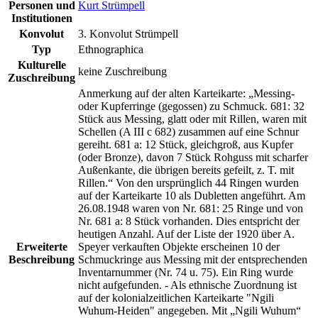
Personen und
Kurt Strümpell
Institutionen
Konvolut
3. Konvolut Strümpell
Typ
Ethnographica
Kulturelle
keine Zuschreibung
Zuschreibung
Anmerkung auf der alten Karteikarte: „Messing-
oder Kupferringe (gegossen) zu Schmuck. 681: 32
Stück aus Messing, glatt oder mit Rillen, waren mit
Schellen (A III c 682) zusammen auf eine Schnur
gereiht. 681 a: 12 Stück, gleichgroß, aus Kupfer
(oder Bronze), davon 7 Stück Rohguss mit scharfer
Außenkante, die übrigen bereits gefeilt, z. T. mit
Rillen.“ Von den ursprünglich 44 Ringen wurden
auf der Karteikarte 10 als Dubletten angeführt. Am
26.08.1948 waren von Nr. 681: 25 Ringe und von
Nr. 681 a: 8 Stück vorhanden. Dies entspricht der
heutigen Anzahl. Auf der Liste der 1920 über A.
Erweiterte
Speyer verkauften Objekte erscheinen 10 der
Beschreibung
Schmuckringe aus Messing mit der entsprechenden
Inventarnummer (Nr. 74 u. 75). Ein Ring wurde
nicht aufgefunden. - Als ethnische Zuordnung ist
auf der kolonialzeitlichen Karteikarte "Ngili
Wuhum-Heiden" angegeben. Mit „Ngili Wuhum“