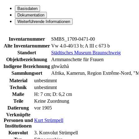
Basisdaten
Dokumentation
Weiterführende Informationen
Inventarnummer
SMBS_1709-0471-00
Alte Inventarnummer
Vw 4.0-40/13 b; A III c 673 b
Standort
Städtisches Museum Braunschweig
Objektbezeichnung
Armmanschette für Frauen
Indigene Bezeichnung
ghwàzhà
Sammlungsort
Afrika, Kamerun, Region Extrême-Nord, "M
Material
unbestimmt
Technik
unbestimmt
Maße
H: 7 cm; D: 6,2 cm
Teile
Keine Zuordnung
Datierung
vor 1905
Verknüpfte
Personen und
Kurt Strümpell
Institutionen
Konvolut
3. Konvolut Strümpell