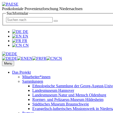
Postkoloniale Provenienzforschung Niedersachsen
Suchformular
DE
EN
FR
CN
DE
DE
EN
FR
CN
Menu
Das Projekt
Mitarbeiter*innen
Sammlungen
Ethnologische Sammlung der Georg-August-Univer
Landesmuseum Hannover
Landesmuseum Natur und Mensch Oldenburg
Roemer- und Pelizaeus-Museum Hildesheim
Städtisches Museum Braunschweig
Evangelisch-lutherisches Missionswerk in Nieders