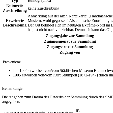
Typ
Ethnographica
Kulturelle
keine Zuschreibung
Zuschreibung
Anmerkung auf der alten Karteikarte: „Handmanschette
Erweiterte
Mustern, wohl gegossen" Als ethnische Zuordnung is
Beschreibung
Der Ort befindet sich im heutigen Extrême-Nord im
hat, ist nicht nachvollziehbar. Demnach kann das Ob
Zugangsjahr zur Sammlung
Zugangsmonat zur Sammlung
Zugangsart zur Sammlung
Zugang von
Provenienz
Juli 1905 erworben von/vom Städtischen Museum Braunschweig
1905 erworben von/vom Kurt Strümpell (1872-1947) durch unb
Bemerkungen
Die Angaben zum Datum des Erwerbs der Sammlung durch das SMBS va
angegeben.
IB