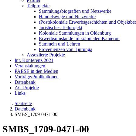
Partner
Teilprojekte
Sammlungsbiografien und Netzwerke
Handelswege und Netzwerke
(Post)koloniale Erwerbsgeschichten und Objektb
Juristisches Teilprojekt
Koloniale Sammlungen in Oldenburg
Erwerbsumstände im kolonialen Kamerun
Sammeln und Lehren
Provenienzen von Tjurunga
Assoziierte Projekte
Int. Konferenz 2021
Veranstaltungen
PAESE in den Medien
Vorträge/Publikationen
Datenbank
AG Projekte
Links
Startseite
Datenbank
SMBS_1709-0471-00
SMBS_1709-0471-00