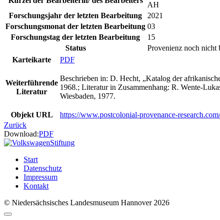
Kürzel der Bearbeiterin/ des Bearbeiters
AH
Forschungsjahr der letzten Bearbeitung
2021
Forschungsmonat der letzten Bearbeitung
03
Forschungstag der letzten Bearbeitung
15
Status
Provenienz noch nicht 
Karteikarte
PDF
Beschrieben in: D. Hecht, „Katalog der afrikani
Weiterführende
1968.; Literatur in Zusammenhang: R. Wente-Lukas,
Literatur
Wiesbaden, 1977.
Objekt URL
https://www.postcolonial-provenance-research.co
Zurück
Download:
PDF
Start
Datenschutz
Impressum
Kontakt
© Niedersächsisches Landesmuseum Hannover 2026