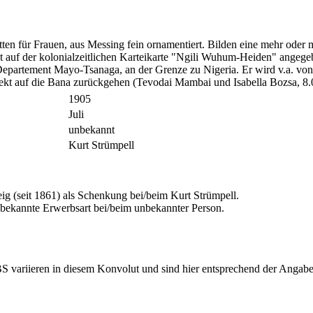
n für Frauen, aus Messing fein ornamentiert. Bilden eine mehr oder mi
t auf der kolonialzeitlichen Karteikarte "Ngili Wuhum-Heiden" angege
 Departement Mayo-Tsanaga, an der Grenze zu Nigeria. Er wird v.a. v
jekt auf die Bana zurückgehen (Tevodai Mambai und Isabella Bozsa, 8.
1905
Juli
unbekannt
Kurt Strümpell
 (seit 1861) als Schenkung bei/beim Kurt Strümpell.
ekannte Erwerbsart bei/beim unbekannter Person.
riieren in diesem Konvolut und sind hier entsprechend der Angaben 