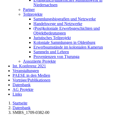
Evangelisch-lutherisches Missionswerk in
Niedersachsen
Partner
Teilprojekte
Sammlungsbiografien und Netzwerke
Handelswege und Netzwerke
(Post)koloniale Erwerbsgeschichten und
Objektbedeutungen
Juristisches Teilprojekt
Koloniale Sammlungen in Oldenburg
Erwerbsumstände im kolonialen Kamerun
Sammeln und Lehren
Provenienzen von Tjurunga
Assoziierte Projekte
Int. Konferenz 2021
Veranstaltungen
PAESE in den Medien
Vorträge/Publikationen
Datenbank
AG Projekte
Links
Startseite
Datenbank
SMBS_1709-0382-00