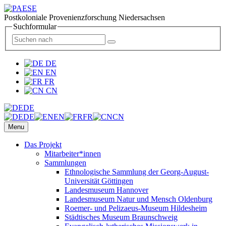
Postkoloniale Provenienzforschung Niedersachsen
Suchformular
DE
EN
FR
CN
DE
DE
EN
FR
CN
Menu
Das Projekt
Mitarbeiter*innen
Sammlungen
Ethnologische Sammlung der Georg-August-
Universität Göttingen
Landesmuseum Hannover
Landesmuseum Natur und Mensch Oldenburg
Roemer- und Pelizaeus-Museum Hildesheim
Städtisches Museum Braunschweig