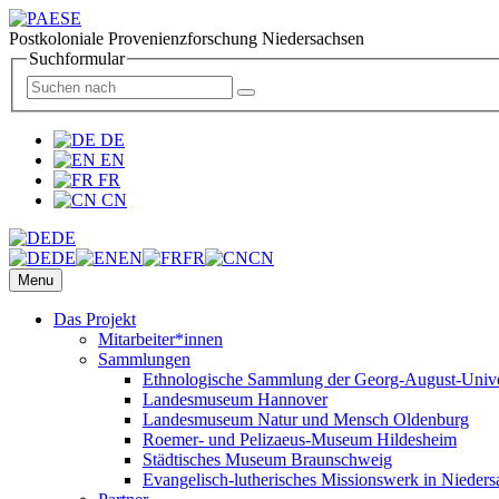
Postkoloniale Provenienzforschung Niedersachsen
Suchformular
DE
EN
FR
CN
DE
DE
EN
FR
CN
Menu
Das Projekt
Mitarbeiter*innen
Sammlungen
Ethnologische Sammlung der Georg-August-Univer
Landesmuseum Hannover
Landesmuseum Natur und Mensch Oldenburg
Roemer- und Pelizaeus-Museum Hildesheim
Städtisches Museum Braunschweig
Evangelisch-lutherisches Missionswerk in Nieders