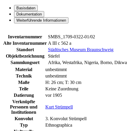
Basisdaten
Dokumentation
Weiterführende Informationen
Inventarnummer
SMBS_1709-0322-01/02
Alte Inventarnummer
A III c 562 a
Standort
Städtisches Museum Braunschweig
Objektbezeichnung
Stiefel
Sammlungsort
Afrika, Westafrika, Nigeria, Borno, Dikwa
Material
unbestimmt
Technik
unbestimmt
Maße
H: 26 cm; T: 30 cm
Teile
Keine Zuordnung
Datierung
vor 1905
Verknüpfte
Personen und
Kurt Strümpell
Institutionen
Konvolut
3. Konvolut Strümpell
Typ
Ethnographica