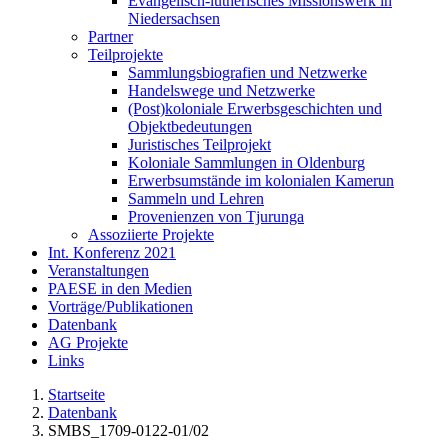
Evangelisch-lutherisches Missionswerk in
Niedersachsen
Partner
Teilprojekte
Sammlungsbiografien und Netzwerke
Handelswege und Netzwerke
(Post)koloniale Erwerbsgeschichten und
Objektbedeutungen
Juristisches Teilprojekt
Koloniale Sammlungen in Oldenburg
Erwerbsumstände im kolonialen Kamerun
Sammeln und Lehren
Provenienzen von Tjurunga
Assoziierte Projekte
Int. Konferenz 2021
Veranstaltungen
PAESE in den Medien
Vorträge/Publikationen
Datenbank
AG Projekte
Links
Startseite
Datenbank
SMBS_1709-0122-01/02