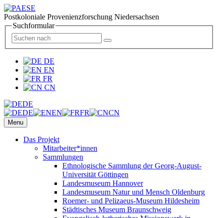
Postkoloniale Provenienzforschung Niedersachsen
Suchformular
DE
EN
FR
CN
DE
DE
EN
FR
CN
Menu
Das Projekt
Mitarbeiter*innen
Sammlungen
Ethnologische Sammlung der Georg-August-
Universität Göttingen
Landesmuseum Hannover
Landesmuseum Natur und Mensch Oldenburg
Roemer- und Pelizaeus-Museum Hildesheim
Städtisches Museum Braunschweig