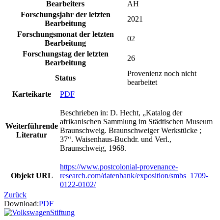
Bearbeiters
AH
Forschungsjahr der letzten
2021
Bearbeitung
Forschungsmonat der letzten
02
Bearbeitung
Forschungstag der letzten
26
Bearbeitung
Provenienz noch nicht
Status
bearbeitet
Karteikarte
PDF
Beschrieben in: D. Hecht, „Katalog der
afrikanischen Sammlung im Städtischen Museum
Weiterführende
Braunschweig. Braunschweiger Werkstücke ;
Literatur
37“. Waisenhaus-Buchdr. und Verl.,
Braunschweig, 1968.
https://www.postcolonial-provenance-
Objekt URL
research.com/datenbank/exposition/smbs_1709-
0122-0102/
Zurück
Download:
PDF