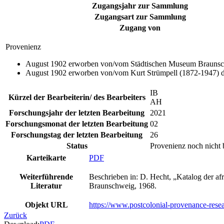
Zugangsjahr zur Sammlung
Zugangsart zur Sammlung
Zugang von
Provenienz
August 1902 erworben von/vom Städtischen Museum Braunschw
August 1902 erworben von/vom Kurt Strümpell (1872-1947) d
IB
Kürzel der Bearbeiterin/ des Bearbeiters
AH
Forschungsjahr der letzten Bearbeitung
2021
Forschungsmonat der letzten Bearbeitung
02
Forschungstag der letzten Bearbeitung
26
Status
Provenienz noch nicht 
Karteikarte
PDF
Weiterführende
Beschrieben in: D. Hecht, „Katalog der 
Literatur
Braunschweig, 1968.
Objekt URL
https://www.postcolonial-provenance-res
Zurück