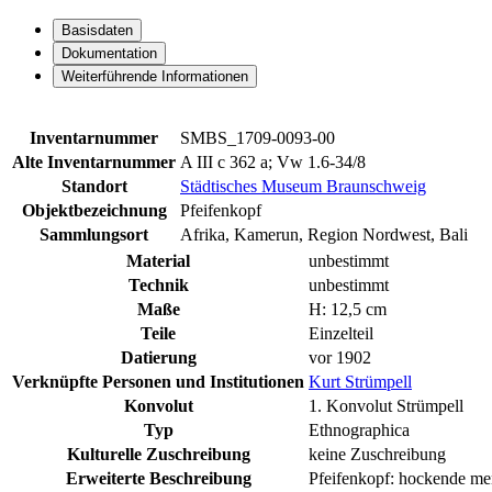
Basisdaten
Dokumentation
Weiterführende Informationen
Inventarnummer
SMBS_1709-0093-00
Alte Inventarnummer
A III c 362 a; Vw 1.6-34/8
Standort
Städtisches Museum Braunschweig
Objektbezeichnung
Pfeifenkopf
Sammlungsort
Afrika, Kamerun, Region Nordwest, Bali
Material
unbestimmt
Technik
unbestimmt
Maße
H: 12,5 cm
Teile
Einzelteil
Datierung
vor 1902
Verknüpfte Personen und Institutionen
Kurt Strümpell
Konvolut
1. Konvolut Strümpell
Typ
Ethnographica
Kulturelle Zuschreibung
keine Zuschreibung
Erweiterte Beschreibung
Pfeifenkopf: hockende me