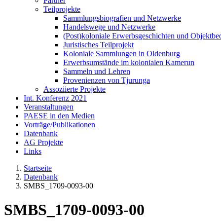
Partner
Teilprojekte
Sammlungsbiografien und Netzwerke
Handelswege und Netzwerke
(Post)koloniale Erwerbsgeschichten und Objektb
Juristisches Teilprojekt
Koloniale Sammlungen in Oldenburg
Erwerbsumstände im kolonialen Kamerun
Sammeln und Lehren
Provenienzen von Tjurunga
Assoziierte Projekte
Int. Konferenz 2021
Veranstaltungen
PAESE in den Medien
Vorträge/Publikationen
Datenbank
AG Projekte
Links
Startseite
Datenbank
SMBS_1709-0093-00
SMBS_1709-0093-00