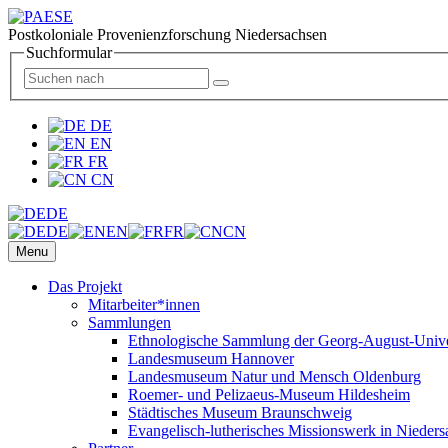
Postkoloniale Provenienzforschung Niedersachsen
Suchformular
DE
EN
FR
CN
DE
DE
EN
FR
CN
Menu
Das Projekt
Mitarbeiter*innen
Sammlungen
Ethnologische Sammlung der Georg-August-Univer
Landesmuseum Hannover
Landesmuseum Natur und Mensch Oldenburg
Roemer- und Pelizaeus-Museum Hildesheim
Städtisches Museum Braunschweig
Evangelisch-lutherisches Missionswerk in Nieders