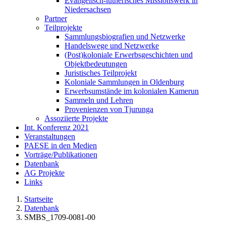
Evangelisch-lutherisches Missionswerk in
Niedersachsen
Partner
Teilprojekte
Sammlungsbiografien und Netzwerke
Handelswege und Netzwerke
(Post)koloniale Erwerbsgeschichten und
Objektbedeutungen
Juristisches Teilprojekt
Koloniale Sammlungen in Oldenburg
Erwerbsumstände im kolonialen Kamerun
Sammeln und Lehren
Provenienzen von Tjurunga
Assoziierte Projekte
Int. Konferenz 2021
Veranstaltungen
PAESE in den Medien
Vorträge/Publikationen
Datenbank
AG Projekte
Links
Startseite
Datenbank
SMBS_1709-0081-00