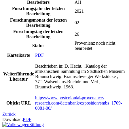
Bearbeiters
AH
Forschungsjahr der letzten
2021
Bearbeitung
Forschungsmonat der letzten
02
Bearbeitung
Forschungstag der letzten
26
Bearbeitung
Provenienz noch nicht
Status
bearbeitet
Karteikarte
PDF
Beschrieben in: D. Hecht, „Katalog der
afrikanischen Sammlung im Städtischen Museum
Weiterführende
Braunschweig. Braunschweiger Werkstücke ;
Literatur
37“. Waisenhaus-Buchdr. und Verl.,
Braunschweig, 1968.
https://www.postcolonial-provenance-
Objekt URL
research.com/datenbank/exposition/smbs_1709-
0081-00/
Zurück
Download:
PDF