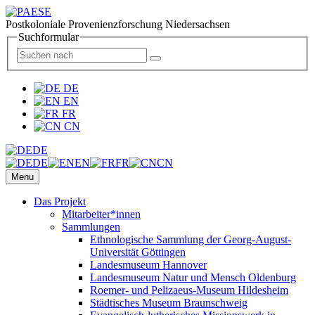
Postkoloniale Provenienzforschung Niedersachsen
Suchformular
DE
EN
FR
CN
DE
DE
EN
FR
CN
Menu
Das Projekt
Mitarbeiter*innen
Sammlungen
Ethnologische Sammlung der Georg-August-
Universität Göttingen
Landesmuseum Hannover
Landesmuseum Natur und Mensch Oldenburg
Roemer- und Pelizaeus-Museum Hildesheim
Städtisches Museum Braunschweig