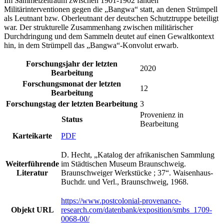
Im Sammelzeitraum zwischen 1901-1902 fanden
Militärinterventionen gegen die „Bangwa“ statt, an denen Strümpell
als Leutnant bzw. Oberleutnant der deutschen Schutztruppe beteiligt
war. Der strukturelle Zusammenhang zwischen militärischer
Durchdringung und dem Sammeln deutet auf einen Gewaltkontext
hin, in dem Strümpell das „Bangwa“-Konvolut erwarb.
Forschungsjahr der letzten
2020
Bearbeitung
Forschungsmonat der letzten
12
Bearbeitung
Forschungstag der letzten Bearbeitung
3
Provenienz in
Status
Bearbeitung
Karteikarte
PDF
D. Hecht, „Katalog der afrikanischen Sammlung
Weiterführende
im Städtischen Museum Braunschweig.
Literatur
Braunschweiger Werkstücke ; 37“. Waisenhaus-
Buchdr. und Verl., Braunschweig, 1968.
https://www.postcolonial-provenance-
Objekt URL
research.com/datenbank/exposition/smbs_1709-
0068-00/