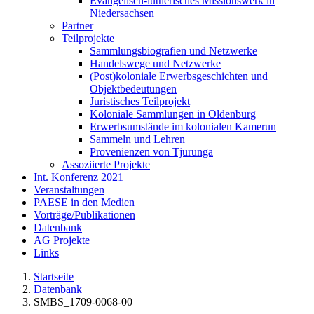
Evangelisch-lutherisches Missionswerk in
Niedersachsen
Partner
Teilprojekte
Sammlungsbiografien und Netzwerke
Handelswege und Netzwerke
(Post)koloniale Erwerbsgeschichten und
Objektbedeutungen
Juristisches Teilprojekt
Koloniale Sammlungen in Oldenburg
Erwerbsumstände im kolonialen Kamerun
Sammeln und Lehren
Provenienzen von Tjurunga
Assoziierte Projekte
Int. Konferenz 2021
Veranstaltungen
PAESE in den Medien
Vorträge/Publikationen
Datenbank
AG Projekte
Links
Startseite
Datenbank
SMBS_1709-0068-00