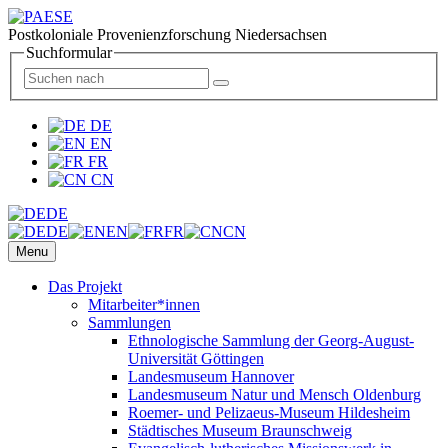
Postkoloniale Provenienzforschung Niedersachsen
Suchformular
DE
EN
FR
CN
DE
DE
EN
FR
CN
Menu
Das Projekt
Mitarbeiter*innen
Sammlungen
Ethnologische Sammlung der Georg-August-
Universität Göttingen
Landesmuseum Hannover
Landesmuseum Natur und Mensch Oldenburg
Roemer- und Pelizaeus-Museum Hildesheim
Städtisches Museum Braunschweig