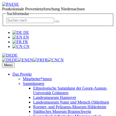
Postkoloniale Provenienzforschung Niedersachsen
Suchformular
DE
EN
FR
CN
DE
DE
EN
FR
CN
Menu
Das Projekt
Mitarbeiter*innen
Sammlungen
Ethnologische Sammlung der Georg-August-
Universität Göttingen
Landesmuseum Hannover
Landesmuseum Natur und Mensch Oldenburg
Roemer- und Pelizaeus-Museum Hildesheim
Städtisches Museum Braunschweig