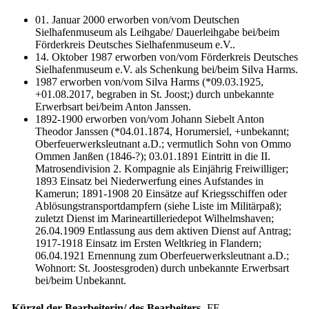
01. Januar 2000 erworben von/vom Deutschen
Sielhafenmuseum als Leihgabe/ Dauerleihgabe bei/beim
Förderkreis Deutsches Sielhafenmuseum e.V..
14. Oktober 1987 erworben von/vom Förderkreis Deutsches
Sielhafenmuseum e.V. als Schenkung bei/beim Silva Harms.
1987 erworben von/vom Silva Harms (*09.03.1925,
+01.08.2017, begraben in St. Joost;) durch unbekannte
Erwerbsart bei/beim Anton Janssen.
1892-1900 erworben von/vom Johann Siebelt Anton
Theodor Janssen (*04.01.1874, Horumersiel, +unbekannt;
Oberfeuerwerksleutnant a.D.; vermutlich Sohn von Ommo
Ommen Janßen (1846-?); 03.01.1891 Eintritt in die II.
Matrosendivision 2. Kompagnie als Einjährig Freiwilliger;
1893 Einsatz bei Niederwerfung eines Aufstandes in
Kamerun; 1891-1908 20 Einsätze auf Kriegsschiffen oder
Ablösungstransportdampfern (siehe Liste im Militärpaß);
zuletzt Dienst im Marineartilleriedepot Wilhelmshaven;
26.04.1909 Entlassung aus dem aktiven Dienst auf Antrag;
1917-1918 Einsatz im Ersten Weltkrieg in Flandern;
06.04.1921 Ernennung zum Oberfeuerwerksleutnant a.D.;
Wohnort: St. Joostesgroden) durch unbekannte Erwerbsart
bei/beim Unbekannt.
Kürzel der Bearbeiterin/ des Bearbeiters
FF