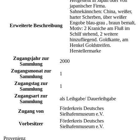
Hergestellt in Japan oder von
japanischer Firma.
Sahnekännchen: China, weißer,
harter Scherben, über weißer
Engobe blau-grau , braun bemalt,
Erweiterte Beschreibung
Motiv: 2 Kraniche am Fluß im
Schilf stehend, 2 weitere
hinzufliegend. Goldkante, am
Henkel Goldstreifen.
Herstellermarke
Zugangsjahr zur
2000
Sammlung
Zugangsmonat zur
1
Sammlung
Zugangstag zur
1
Sammlung
Zugangsart zur
als Leihgabe/ Dauerleihgabe
Sammlung
Förderkreis Deutsches
Zugang von
Sielhafenmuseum e.V.
Förderkreis Deutsches
Vorbesitzer
Sielhafenmuseum e.V.
Provenienz