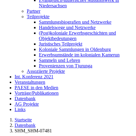
Evangelisch-lutherisches Missionswerk in
Niedersachsen
Partner
Teilprojekte
Sammlungsbiografien und Netzwerke
Handelswege und Netzwerke
(Post)koloniale Erwerbsgeschichten und
Objektbedeutungen
Juristisches Teilprojekt
Koloniale Sammlungen in Oldenburg
Erwerbsumstände im kolonialen Kamerun
Sammeln und Lehren
Provenienzen von Tjurunga
Assoziierte Projekte
Int. Konferenz 2021
Veranstaltungen
PAESE in den Medien
Vorträge/Publikationen
Datenbank
AG Projekte
Links
Startseite
Datenbank
SHM_SHM-07481