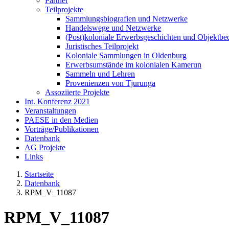
Partner
Teilprojekte
Sammlungsbiografien und Netzwerke
Handelswege und Netzwerke
(Post)koloniale Erwerbsgeschichten und Objektb
Juristisches Teilprojekt
Koloniale Sammlungen in Oldenburg
Erwerbsumstände im kolonialen Kamerun
Sammeln und Lehren
Provenienzen von Tjurunga
Assoziierte Projekte
Int. Konferenz 2021
Veranstaltungen
PAESE in den Medien
Vorträge/Publikationen
Datenbank
AG Projekte
Links
Startseite
Datenbank
RPM_V_11087
RPM_V_11087