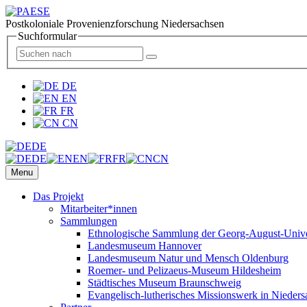
Postkoloniale Provenienzforschung Niedersachsen
Suchformular
DE
EN
FR
CN
DE
DE
EN
FR
CN
Menu
Das Projekt
Mitarbeiter*innen
Sammlungen
Ethnologische Sammlung der Georg-August-Univer
Landesmuseum Hannover
Landesmuseum Natur und Mensch Oldenburg
Roemer- und Pelizaeus-Museum Hildesheim
Städtisches Museum Braunschweig
Evangelisch-lutherisches Missionswerk in Nieders