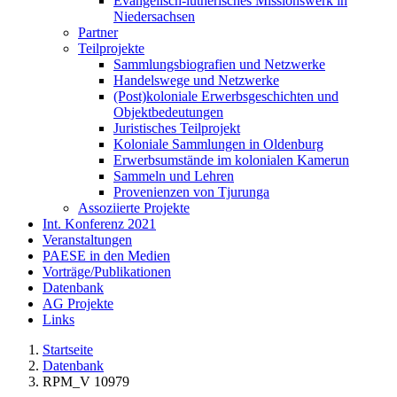
Evangelisch-lutherisches Missionswerk in
Niedersachsen
Partner
Teilprojekte
Sammlungsbiografien und Netzwerke
Handelswege und Netzwerke
(Post)koloniale Erwerbsgeschichten und
Objektbedeutungen
Juristisches Teilprojekt
Koloniale Sammlungen in Oldenburg
Erwerbsumstände im kolonialen Kamerun
Sammeln und Lehren
Provenienzen von Tjurunga
Assoziierte Projekte
Int. Konferenz 2021
Veranstaltungen
PAESE in den Medien
Vorträge/Publikationen
Datenbank
AG Projekte
Links
Startseite
Datenbank
RPM_V 10979