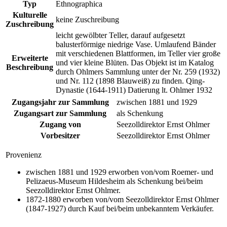
Typ
Ethnographica
Kulturelle
keine Zuschreibung
Zuschreibung
leicht gewölbter Teller, darauf aufgesetzt
balusterförmige niedrige Vase. Umlaufend Bänder
mit verschiedenen Blattformen, im Teller vier große
Erweiterte
und vier kleine Blüten. Das Objekt ist im Katalog
Beschreibung
durch Ohlmers Sammlung unter der Nr. 259 (1932)
und Nr. 112 (1898 Blauweiß) zu finden. Qing-
Dynastie (1644-1911) Datierung lt. Ohlmer 1932
Zugangsjahr zur Sammlung
zwischen 1881 und 1929
Zugangsart zur Sammlung
als Schenkung
Zugang von
Seezolldirektor Ernst Ohlmer
Vorbesitzer
Seezolldirektor Ernst Ohlmer
Provenienz
zwischen 1881 und 1929 erworben von/vom Roemer- und
Pelizaeus-Museum Hildesheim als Schenkung bei/beim
Seezolldirektor Ernst Ohlmer.
1872-1880 erworben von/vom Seezolldirektor Ernst Ohlmer
(1847-1927) durch Kauf bei/beim unbekanntem Verkäufer.