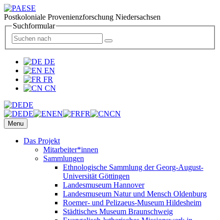
Postkoloniale Provenienzforschung Niedersachsen
Suchformular
DE
EN
FR
CN
DE
DE
EN
FR
CN
Menu
Das Projekt
Mitarbeiter*innen
Sammlungen
Ethnologische Sammlung der Georg-August-
Universität Göttingen
Landesmuseum Hannover
Landesmuseum Natur und Mensch Oldenburg
Roemer- und Pelizaeus-Museum Hildesheim
Städtisches Museum Braunschweig