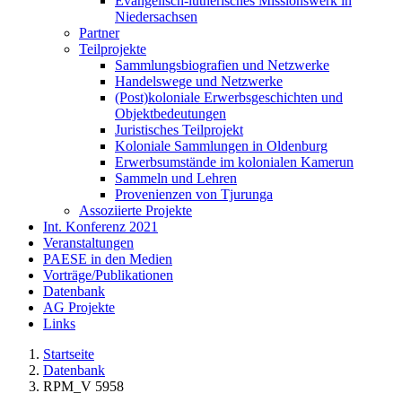
Evangelisch-lutherisches Missionswerk in
Niedersachsen
Partner
Teilprojekte
Sammlungsbiografien und Netzwerke
Handelswege und Netzwerke
(Post)koloniale Erwerbsgeschichten und
Objektbedeutungen
Juristisches Teilprojekt
Koloniale Sammlungen in Oldenburg
Erwerbsumstände im kolonialen Kamerun
Sammeln und Lehren
Provenienzen von Tjurunga
Assoziierte Projekte
Int. Konferenz 2021
Veranstaltungen
PAESE in den Medien
Vorträge/Publikationen
Datenbank
AG Projekte
Links
Startseite
Datenbank
RPM_V 5958