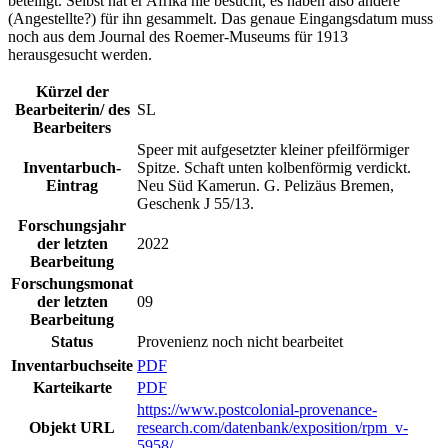
beteiligt. Selbst hat er Afrika nie besucht, es haben also andere
(Angestellte?) für ihn gesammelt. Das genaue Eingangsdatum muss
noch aus dem Journal des Roemer-Museums für 1913
herausgesucht werden.
Kürzel der
Bearbeiterin/ des
SL
Bearbeiters
Speer mit aufgesetzter kleiner pfeilförmiger
Inventarbuch-
Spitze. Schaft unten kolbenförmig verdickt.
Eintrag
Neu Süd Kamerun. G. Pelizäus Bremen,
Geschenk J 55/13.
Forschungsjahr
der letzten
2022
Bearbeitung
Forschungsmonat
der letzten
09
Bearbeitung
Status
Provenienz noch nicht bearbeitet
Inventarbuchseite
PDF
Karteikarte
PDF
https://www.postcolonial-provenance-
Objekt URL
research.com/datenbank/exposition/rpm_v-
5958/