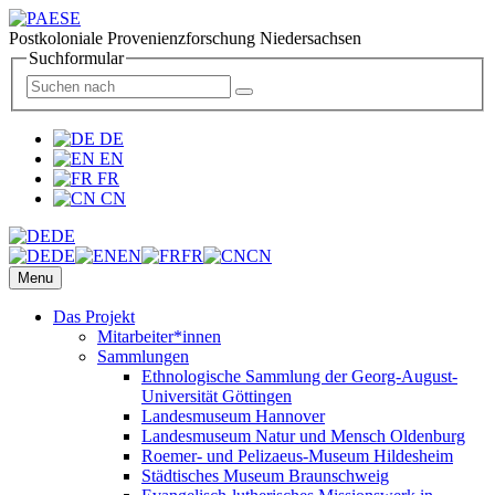
Postkoloniale Provenienzforschung Niedersachsen
Suchformular
DE
EN
FR
CN
DE
DE
EN
FR
CN
Menu
Das Projekt
Mitarbeiter*innen
Sammlungen
Ethnologische Sammlung der Georg-August-
Universität Göttingen
Landesmuseum Hannover
Landesmuseum Natur und Mensch Oldenburg
Roemer- und Pelizaeus-Museum Hildesheim
Städtisches Museum Braunschweig