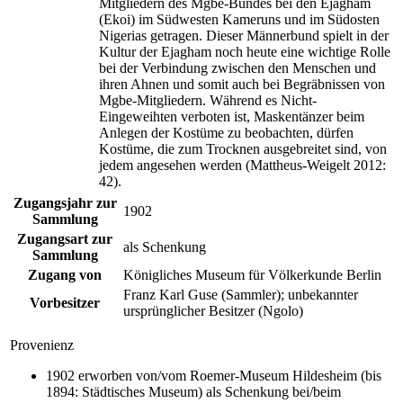
Mitgliedern des Mgbe-Bundes bei den Ejagham
(Ekoi) im Südwesten Kameruns und im Südosten
Nigerias getragen. Dieser Männerbund spielt in der
Kultur der Ejagham noch heute eine wichtige Rolle
bei der Verbindung zwischen den Menschen und
ihren Ahnen und somit auch bei Begräbnissen von
Mgbe-Mitgliedern. Während es Nicht-
Eingeweihten verboten ist, Maskentänzer beim
Anlegen der Kostüme zu beobachten, dürfen
Kostüme, die zum Trocknen ausgebreitet sind, von
jedem angesehen werden (Mattheus-Weigelt 2012:
42).
Zugangsjahr zur
1902
Sammlung
Zugangsart zur
als Schenkung
Sammlung
Zugang von
Königliches Museum für Völkerkunde Berlin
Franz Karl Guse (Sammler); unbekannter
Vorbesitzer
ursprünglicher Besitzer (Ngolo)
Provenienz
1902 erworben von/vom Roemer-Museum Hildesheim (bis
1894: Städtisches Museum) als Schenkung bei/beim