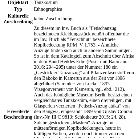
Objektart
Tanzkostüm
Typ
Ethnographica
Kulturelle
keine Zuschreibung
Zuschreibung
Zu diesem im Inv.-Buch als "Fetischanzug"
bezeichneten Kleidungsstück gehört offenbar die
im Inv.-Buch als "Fetischhut" bezeichnete
Kopfbedeckung RPM_V 1.753. - Ähnliche
Anzüge finden sich auch in anderen Sammlungen.
So ist in dem Katalogteil zum Abschnitt über Afrika
in dem Band Heikles Erbe (Poser und Baumann
2016: 294–295) unter der Nummer 180 ein
„Gestrickter Tanzanzug“ auf Pflanzenfaserstoff von
den Bakoko in Kamerun aus der Zeit vor 1896
abgebildet (Sammler: von Lucke, 1895
Vizegouverneur von Kamerun, vgl. ebd.: 212).
Auch das Königliche Museum Berlin besitzt einen
vergleichbares Tanzkostüm, einen dreiteiligen, mit
Glasperlen verzierten „Fetisch-Anzug atúka“ von
Erweiterte
den Bangwa, eingesandt 1899 von Gustav Conrau
Beschreibung
(Inv.-Nr. III C 9813; Schlothauer 2015: 24, 28).
Solche gestrickten „Masken“-Anzüge mit
mützenförmigen Kopfbedeckungen, heute in
kräftigen Farben, werden noch immer von den