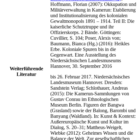
Hoffmann, Florian (2007): Okkupation und
Militärverwaltung in Kamerun: Etablierung
und Institutionalisierung des kolonialen
Gewaltmonopols 1891 – 1914. Teil II: Die
kaiserliche Schutztruppe und ihr
Offizierskorps. 2 Bände. Göttingen:
Cuvillier, S. 104; Poser, Alexis von;
Baumann, Bianca (Hg.) (2016): Heikles
Erbe. Koloniale Spuren bis in die
Gegenwart. Eine Ausstellung des
Niedersächsischen Landesmuseums
Hannover, 30. September 2016
Weiterführende
Literatur
bis 26. Februar 2017. Niedersächsisches
Landesmuseum Hannover. Dresden:
Sandstein Verlag; Schlothauer, Andreas
(2015): Die Kamerun-Sammlungen von
Gustav Conrau im Ethnologischen
Museum Berlin. Figuren der Bangwa
(Grasland) sowie der Balong, Barombi und
Banyang (Waldland). In: Kunst & Kontext:
Außereuropäische Kunst und Kultur im
Dialog, S. 20–31; Mattheus-Weigelt,
Wiebke (2012): Geheimes Wissen und die
Balance der Welt. Zur gesellschaftlichen