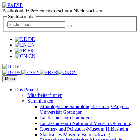
Postkoloniale Provenienzforschung Niedersachsen
Suchformular
DE
EN
FR
CN
DE
DE
EN
FR
CN
Menu
Das Projekt
Mitarbeiter*innen
Sammlungen
Ethnologische Sammlung der Georg-August-
Universität Göttingen
Landesmuseum Hannover
Landesmuseum Natur und Mensch Oldenburg
Roemer- und Pelizaeus-Museum Hildesheim
Städtisches Museum Braunschweig