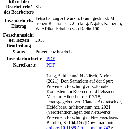
Kürzel der
Bearbeiterin/
SL
des Bearbeiters
Fetischanzug schwarz u. braun gestrickt. Mit
Inventarbuch-
rrohen Bastfransen. 2 m lang. Ngolo, Kamerun,
Eintrag
W. Afrika. Erhalten von Berlin 1902.
Forschungsjahr
der letzten
2018
Bearbeitung
Status
Provenienz bearbeitet
Inventarbuchseite
PDF
Karteikarte
PDF
Lang, Sabine und Nicklisch, Andrea
(2021): Den Sammlern auf der Spur:
Provenienzforschung zu kolonialen
Kontexten am Roemer- und Pelizaeus-
Museum Hildesheim 2017/18,
herausgegeben von Claudia Andratschke,
Heidelberg: arthistoricum.net, 2021
(Veröffentlichungen des Netzwerks
Provenienzforschung in Niedersachsen,
Band 2), S. 164-166 (Download unter:
doi.org/10.11588/arthistoricum.742)
;