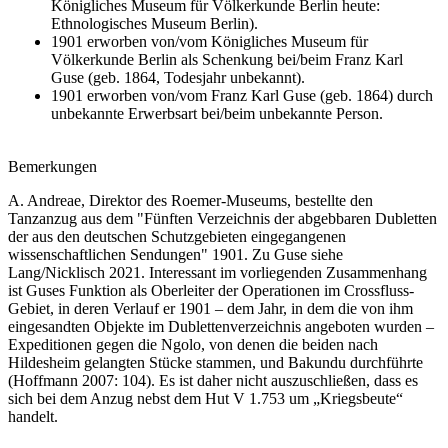
Königliches Museum für Völkerkunde Berlin heute:
Ethnologisches Museum Berlin).
1901 erworben von/vom Königliches Museum für
Völkerkunde Berlin als Schenkung bei/beim Franz Karl
Guse (geb. 1864, Todesjahr unbekannt).
1901 erworben von/vom Franz Karl Guse (geb. 1864) durch
unbekannte Erwerbsart bei/beim unbekannte Person.
Bemerkungen
A. Andreae, Direktor des Roemer-Museums, bestellte den
Tanzanzug aus dem "Fünften Verzeichnis der abgebbaren Dubletten
der aus den deutschen Schutzgebieten eingegangenen
wissenschaftlichen Sendungen" 1901. Zu Guse siehe
Lang/Nicklisch 2021. Interessant im vorliegenden Zusammenhang
ist Guses Funktion als Oberleiter der Operationen im Crossfluss-
Gebiet, in deren Verlauf er 1901 – dem Jahr, in dem die von ihm
eingesandten Objekte im Dublettenverzeichnis angeboten wurden –
Expeditionen gegen die Ngolo, von denen die beiden nach
Hildesheim gelangten Stücke stammen, und Bakundu durchführte
(Hoffmann 2007: 104). Es ist daher nicht auszuschließen, dass es
sich bei dem Anzug nebst dem Hut V 1.753 um „Kriegsbeute“
handelt.