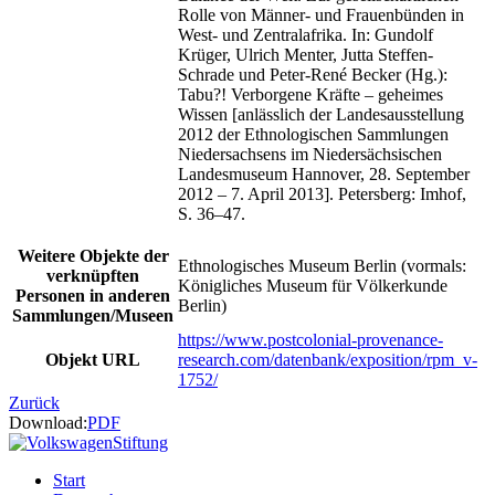
Rolle von Männer- und Frauenbünden in
West- und Zentralafrika. In: Gundolf
Krüger, Ulrich Menter, Jutta Steffen-
Schrade und Peter-René Becker (Hg.):
Tabu?! Verborgene Kräfte – geheimes
Wissen [anlässlich der Landesausstellung
2012 der Ethnologischen Sammlungen
Niedersachsens im Niedersächsischen
Landesmuseum Hannover, 28. September
2012 – 7. April 2013]. Petersberg: Imhof,
S. 36–47.
Weitere Objekte der
Ethnologisches Museum Berlin (vormals:
verknüpften
Königliches Museum für Völkerkunde
Personen in anderen
Berlin)
Sammlungen/Museen
https://www.postcolonial-provenance-
Objekt URL
research.com/datenbank/exposition/rpm_v-
1752/
Zurück
Download:
PDF
Start