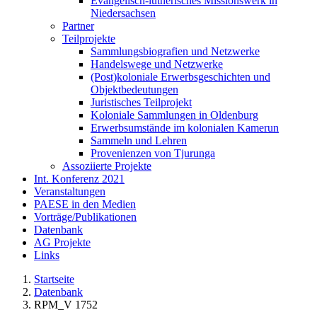
Evangelisch-lutherisches Missionswerk in
Niedersachsen
Partner
Teilprojekte
Sammlungsbiografien und Netzwerke
Handelswege und Netzwerke
(Post)koloniale Erwerbsgeschichten und
Objektbedeutungen
Juristisches Teilprojekt
Koloniale Sammlungen in Oldenburg
Erwerbsumstände im kolonialen Kamerun
Sammeln und Lehren
Provenienzen von Tjurunga
Assoziierte Projekte
Int. Konferenz 2021
Veranstaltungen
PAESE in den Medien
Vorträge/Publikationen
Datenbank
AG Projekte
Links
Startseite
Datenbank
RPM_V 1752