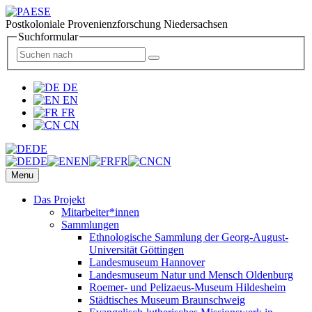
Postkoloniale Provenienzforschung Niedersachsen
Suchformular
DE
EN
FR
CN
DE
DE
EN
FR
CN
Menu
Das Projekt
Mitarbeiter*innen
Sammlungen
Ethnologische Sammlung der Georg-August-
Universität Göttingen
Landesmuseum Hannover
Landesmuseum Natur und Mensch Oldenburg
Roemer- und Pelizaeus-Museum Hildesheim
Städtisches Museum Braunschweig