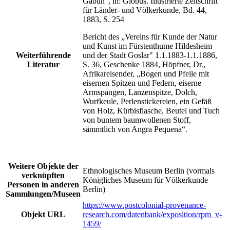
Gabun“, in: Globus. Illustrierte Zeitschrift
für Länder- und Völkerkunde, Bd. 44,
1883, S. 254
Bericht des „Vereins für Kunde der Natur
und Kunst im Fürstenthume Hildesheim
Weiterführende
und der Stadt Goslar" 1.1.1883-1.1.1886,
Literatur
S. 36, Geschenke 1884, Höpfner, Dr.,
Afrikareisender, „Bogen und Pfeile mit
eisernen Spitzen und Federn, eiserne
Armspangen, Lanzenspitze, Dolch,
Wurfkeule, Perlenstickereien, ein Gefäß
von Holz, Kürbisflasche, Beutel und Tuch
von buntem baumwollenen Stoff,
sämmtlich von Angra Pequena“.
Weitere Objekte der
Ethnologisches Museum Berlin (vormals
verknüpften
Königliches Museum für Völkerkunde
Personen in anderen
Berlin)
Sammlungen/Museen
https://www.postcolonial-provenance-
Objekt URL
research.com/datenbank/exposition/rpm_v-
1459/