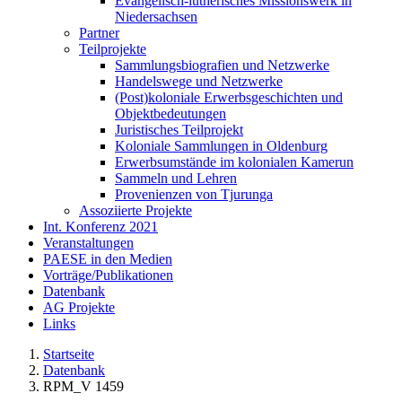
Evangelisch-lutherisches Missionswerk in
Niedersachsen
Partner
Teilprojekte
Sammlungsbiografien und Netzwerke
Handelswege und Netzwerke
(Post)koloniale Erwerbsgeschichten und
Objektbedeutungen
Juristisches Teilprojekt
Koloniale Sammlungen in Oldenburg
Erwerbsumstände im kolonialen Kamerun
Sammeln und Lehren
Provenienzen von Tjurunga
Assoziierte Projekte
Int. Konferenz 2021
Veranstaltungen
PAESE in den Medien
Vorträge/Publikationen
Datenbank
AG Projekte
Links
Startseite
Datenbank
RPM_V 1459