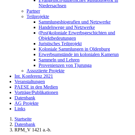
Evangelisch-lutherisches Missionswerk in
Niedersachsen
Partner
Teilprojekte
Sammlungsbiografien und Netzwerke
Handelswege und Netzwerke
(Post)koloniale Erwerbsgeschichten und
Objektbedeutungen
Juristisches Teilprojekt
Koloniale Sammlungen in Oldenburg
Erwerbsumstände im kolonialen Kamerun
Sammeln und Lehren
Provenienzen von Tjurunga
Assoziierte Projekte
Int. Konferenz 2021
Veranstaltungen
PAESE in den Medien
Vorträge/Publikationen
Datenbank
AG Projekte
Links
Startseite
Datenbank
RPM_V 1421 a.-b.