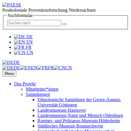
Postkoloniale Provenienzforschung Niedersachsen
Suchformular
DE
EN
FR
CN
DE
DE
EN
FR
CN
Menu
Das Projekt
Mitarbeiter*innen
Sammlungen
Ethnologische Sammlung der Georg-August-
Universität Göttingen
Landesmuseum Hannover
Landesmuseum Natur und Mensch Oldenburg
Roemer- und Pelizaeus-Museum Hildesheim
Städtisches Museum Braunschweig