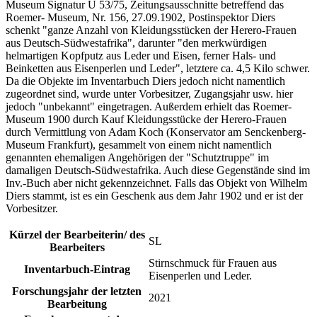
Museum Signatur U 53/75, Zeitungsausschnitte betreffend das
Roemer- Museum, Nr. 156, 27.09.1902, Postinspektor Diers
schenkt "ganze Anzahl von Kleidungsstücken der Herero-Frauen
aus Deutsch-Südwestafrika", darunter "den merkwürdigen
helmartigen Kopfputz aus Leder und Eisen, ferner Hals- und
Beinketten aus Eisenperlen und Leder", letztere ca. 4,5 Kilo schwer.
Da die Objekte im Inventarbuch Diers jedoch nicht namentlich
zugeordnet sind, wurde unter Vorbesitzer, Zugangsjahr usw. hier
jedoch "unbekannt" eingetragen. Außerdem erhielt das Roemer-
Museum 1900 durch Kauf Kleidungsstücke der Herero-Frauen
durch Vermittlung von Adam Koch (Konservator am Senckenberg-
Museum Frankfurt), gesammelt von einem nicht namentlich
genannten ehemaligen Angehörigen der "Schutztruppe" im
damaligen Deutsch-Südwestafrika. Auch diese Gegenstände sind im
Inv.-Buch aber nicht gekennzeichnet. Falls das Objekt von Wilhelm
Diers stammt, ist es ein Geschenk aus dem Jahr 1902 und er ist der
Vorbesitzer.
Kürzel der Bearbeiterin/ des
SL
Bearbeiters
Stirnschmuck für Frauen aus
Inventarbuch-Eintrag
Eisenperlen und Leder.
Forschungsjahr der letzten
2021
Bearbeitung