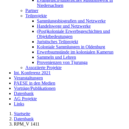
Evangelisch-lutherisches Missionswerk in
Niedersachsen
Partner
Teilprojekte
Sammlungsbiografien und Netzwerke
Handelswege und Netzwerke
(Post)koloniale Erwerbsgeschichten und
Objektbedeutungen
Juristisches Teilprojekt
Koloniale Sammlungen in Oldenburg
Erwerbsumstände im kolonialen Kamerun
Sammeln und Lehren
Provenienzen von Tjurunga
Assoziierte Projekte
Int. Konferenz 2021
Veranstaltungen
PAESE in den Medien
Vorträge/Publikationen
Datenbank
AG Projekte
Links
Startseite
Datenbank
RPM_V 1411