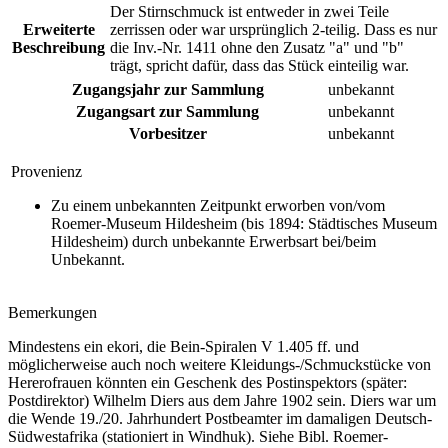
Der Stirnschmuck ist entweder in zwei Teile
Erweiterte
zerrissen oder war ursprünglich 2-teilig. Dass es nur
Beschreibung
die Inv.-Nr. 1411 ohne den Zusatz "a" und "b"
trägt, spricht dafür, dass das Stück einteilig war.
Zugangsjahr zur Sammlung
unbekannt
Zugangsart zur Sammlung
unbekannt
Vorbesitzer
unbekannt
Provenienz
Zu einem unbekannten Zeitpunkt erworben von/vom
Roemer-Museum Hildesheim (bis 1894: Städtisches Museum
Hildesheim) durch unbekannte Erwerbsart bei/beim
Unbekannt.
Bemerkungen
Mindestens ein ekori, die Bein-Spiralen V 1.405 ff. und
möglicherweise auch noch weitere Kleidungs-/Schmuckstücke von
Hererofrauen könnten ein Geschenk des Postinspektors (später:
Postdirektor) Wilhelm Diers aus dem Jahre 1902 sein. Diers war um
die Wende 19./20. Jahrhundert Postbeamter im damaligen Deutsch-
Südwestafrika (stationiert in Windhuk). Siehe Bibl. Roemer-