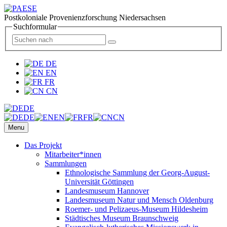
Postkoloniale Provenienzforschung Niedersachsen
Suchformular
DE
EN
FR
CN
DE
DE
EN
FR
CN
Menu
Das Projekt
Mitarbeiter*innen
Sammlungen
Ethnologische Sammlung der Georg-August-
Universität Göttingen
Landesmuseum Hannover
Landesmuseum Natur und Mensch Oldenburg
Roemer- und Pelizaeus-Museum Hildesheim
Städtisches Museum Braunschweig