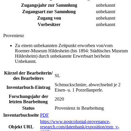
Zugangsjahr zur Sammlung
unbekannt
Zugangsart zur Sammlung
unbekannt
Zugang von
unbekannt
Vorbesitzer
unbekannt
Provenienz
Zu einem unbekannten Zeitpunkt erworben von/vom
Roemer-Museum Hildesheim (bis 1894: Städtisches Museum
Hildesheim) durch unbekannte Erwerbsart bei/beim
Unbekannt.
Kürzel der Bearbeiterin/
SL
des Bearbeiters
Schmuckschnüre, abwechselnd je 2
Inventarbuch-Eintrag
Eisen- u. 1 Porzellanperle.
Forschungsjahr der
2020
letzten Bearbeitung
Status
Provenienz in Bearbeitung
Inventarbuchseite
PDF
https://www.postcolonial-provenance-
Objekt URL
research.com/datenbank/exposition/rpm_v-