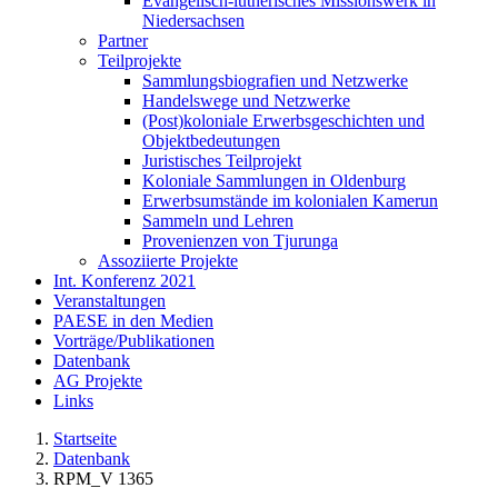
Evangelisch-lutherisches Missionswerk in
Niedersachsen
Partner
Teilprojekte
Sammlungsbiografien und Netzwerke
Handelswege und Netzwerke
(Post)koloniale Erwerbsgeschichten und
Objektbedeutungen
Juristisches Teilprojekt
Koloniale Sammlungen in Oldenburg
Erwerbsumstände im kolonialen Kamerun
Sammeln und Lehren
Provenienzen von Tjurunga
Assoziierte Projekte
Int. Konferenz 2021
Veranstaltungen
PAESE in den Medien
Vorträge/Publikationen
Datenbank
AG Projekte
Links
Startseite
Datenbank
RPM_V 1365