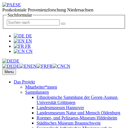
Postkoloniale Provenienzforschung Niedersachsen
Suchformular
DE
EN
FR
CN
DE
DE
EN
FR
CN
Menu
Das Projekt
Mitarbeiter*innen
Sammlungen
Ethnologische Sammlung der Georg-August-
Universität Göttingen
Landesmuseum Hannover
Landesmuseum Natur und Mensch Oldenburg
Roemer- und Pelizaeus-Museum Hildesheim
Städtisches Museum Braunschweig