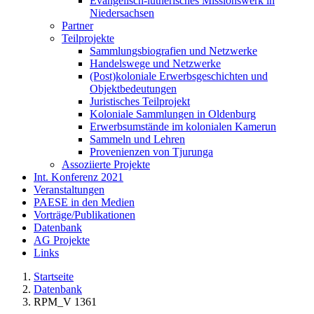
Evangelisch-lutherisches Missionswerk in
Niedersachsen
Partner
Teilprojekte
Sammlungsbiografien und Netzwerke
Handelswege und Netzwerke
(Post)koloniale Erwerbsgeschichten und
Objektbedeutungen
Juristisches Teilprojekt
Koloniale Sammlungen in Oldenburg
Erwerbsumstände im kolonialen Kamerun
Sammeln und Lehren
Provenienzen von Tjurunga
Assoziierte Projekte
Int. Konferenz 2021
Veranstaltungen
PAESE in den Medien
Vorträge/Publikationen
Datenbank
AG Projekte
Links
Startseite
Datenbank
RPM_V 1361