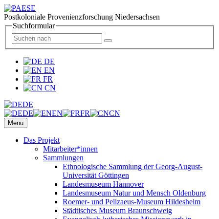
Postkoloniale Provenienzforschung Niedersachsen
Suchformular
DE
EN
FR
CN
DE
DE
EN
FR
CN
Menu
Das Projekt
Mitarbeiter*innen
Sammlungen
Ethnologische Sammlung der Georg-August-
Universität Göttingen
Landesmuseum Hannover
Landesmuseum Natur und Mensch Oldenburg
Roemer- und Pelizaeus-Museum Hildesheim
Städtisches Museum Braunschweig