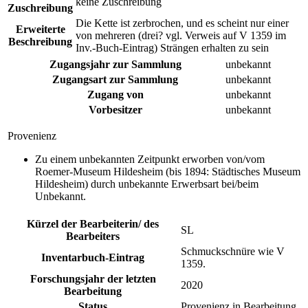
keine Zuschreibung
Zuschreibung
Die Kette ist zerbrochen, und es scheint nur einer
Erweiterte
von mehreren (drei? vgl. Verweis auf V 1359 im
Beschreibung
Inv.-Buch-Eintrag) Strängen erhalten zu sein
Zugangsjahr zur Sammlung
unbekannt
Zugangsart zur Sammlung
unbekannt
Zugang von
unbekannt
Vorbesitzer
unbekannt
Provenienz
Zu einem unbekannten Zeitpunkt erworben von/vom
Roemer-Museum Hildesheim (bis 1894: Städtisches Museum
Hildesheim) durch unbekannte Erwerbsart bei/beim
Unbekannt.
Kürzel der Bearbeiterin/ des
SL
Bearbeiters
Schmuckschnüre wie V
Inventarbuch-Eintrag
1359.
Forschungsjahr der letzten
2020
Bearbeitung
Status
Provenienz in Bearbeitung