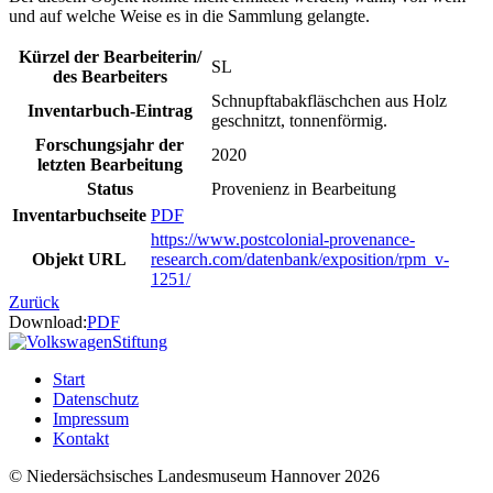
und auf welche Weise es in die Sammlung gelangte.
Kürzel der Bearbeiterin/
SL
des Bearbeiters
Schnupftabakfläschchen aus Holz
Inventarbuch-Eintrag
geschnitzt, tonnenförmig.
Forschungsjahr der
2020
letzten Bearbeitung
Status
Provenienz in Bearbeitung
Inventarbuchseite
PDF
https://www.postcolonial-provenance-
Objekt URL
research.com/datenbank/exposition/rpm_v-
1251/
Zurück
Download:
PDF
Start
Datenschutz
Impressum
Kontakt
© Niedersächsisches Landesmuseum Hannover 2026