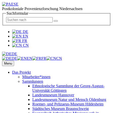
Postkoloniale Provenienzforschung Niedersachsen
Suchformular
DE
EN
FR
CN
DE
DE
EN
FR
CN
Menu
Das Projekt
Mitarbeiter*innen
Sammlungen
Ethnologische Sammlung der Georg-August-
Universität Göttingen
Landesmuseum Hannover
Landesmuseum Natur und Mensch Oldenburg
Roemer- und Pelizaeus-Museum Hildesheim
Städtisches Museum Braunschweig