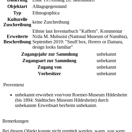
Objektart
Alltagsgegenstand
Typ
Ethnographica
Kulturelle
keine Zuschreibung
Zuschreibung
Ethnie laut Inventarbuch "Kaffern". Kommentar
Erweiterte
Nzila M. Mubusisi (National Museum of Namibia),
Beschreibung
September 2019: "Snuff box, Herero or Damara,
design looks familiar"
Zugangsjahr zur Sammlung
unbekannt
Zugangsart zur Sammlung
unbekannt
Zugang von
unbekannt
Vorbesitzer
unbekannt
Provenienz
unbekannt erworben von/vom Roemer-Museum Hildesheim
(bis 1894: Städtisches Museum Hildesheim) durch
unbekannte Erwerbsart bei/beim unbekannt.
Bemerkungen
Bei diesem Objekt konnte nicht ermittelt werden, wann, von wem