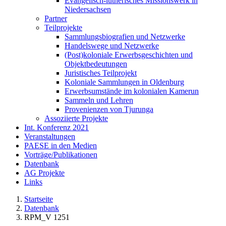
Evangelisch-lutherisches Missionswerk in
Niedersachsen
Partner
Teilprojekte
Sammlungsbiografien und Netzwerke
Handelswege und Netzwerke
(Post)koloniale Erwerbsgeschichten und
Objektbedeutungen
Juristisches Teilprojekt
Koloniale Sammlungen in Oldenburg
Erwerbsumstände im kolonialen Kamerun
Sammeln und Lehren
Provenienzen von Tjurunga
Assoziierte Projekte
Int. Konferenz 2021
Veranstaltungen
PAESE in den Medien
Vorträge/Publikationen
Datenbank
AG Projekte
Links
Startseite
Datenbank
RPM_V 1251