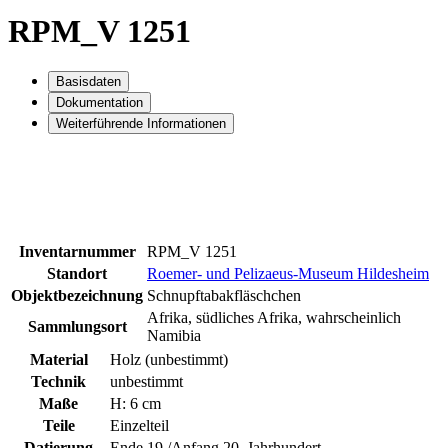
RPM_V 1251
Basisdaten
Dokumentation
Weiterführende Informationen
Inventarnummer
RPM_V 1251
Standort
Roemer- und Pelizaeus-Museum Hildesheim
Objektbezeichnung
Schnupftabakfläschchen
Afrika, südliches Afrika, wahrscheinlich
Sammlungsort
Namibia
Material
Holz (unbestimmt)
Technik
unbestimmt
Maße
H: 6 cm
Teile
Einzelteil
Datierung
Ende 19./Anfang 20. Jahrhundert