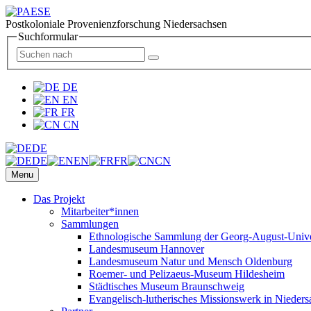
Postkoloniale Provenienzforschung Niedersachsen
Suchformular
DE
EN
FR
CN
DE
DE
EN
FR
CN
Menu
Das Projekt
Mitarbeiter*innen
Sammlungen
Ethnologische Sammlung der Georg-August-Univer
Landesmuseum Hannover
Landesmuseum Natur und Mensch Oldenburg
Roemer- und Pelizaeus-Museum Hildesheim
Städtisches Museum Braunschweig
Evangelisch-lutherisches Missionswerk in Nieders