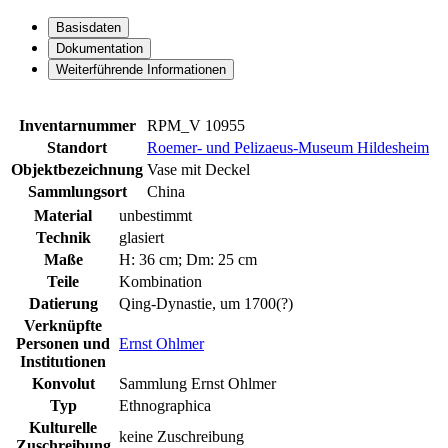
Basisdaten
Dokumentation
Weiterführende Informationen
Inventarnummer
RPM_V 10955
Standort
Roemer- und Pelizaeus-Museum Hildesheim
Objektbezeichnung
Vase mit Deckel
Sammlungsort
China
Material
unbestimmt
Technik
glasiert
Maße
H: 36 cm; Dm: 25 cm
Teile
Kombination
Datierung
Qing-Dynastie, um 1700(?)
Verknüpfte
Personen und
Ernst Ohlmer
Institutionen
Konvolut
Sammlung Ernst Ohlmer
Typ
Ethnographica
Kulturelle
keine Zuschreibung
Zuschreibung