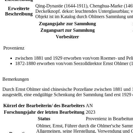
Qing-Dynastie (1644-1911), Chenghua-Marke (1465-1
Erweiterte
Deckelknopf. dekor: leuchtendes Unterglasurblau; 
Beschreibung
Objekt ist im Katalog durch Ohlmers Sammlung unte
Zugangsjahr zur Sammlung
Zugangsart zur Sammlung
Vorbesitzer
Provenienz
zwischen 1881 und 1929 erworben von/vom Roemer- und Peliz
1872-1880 erworben von/vom Seezolldirektor Ernst Ohlmer (
Bemerkungen
Durch Ernst Ohlmer sind chinesische Porzellane zwischen 1881 u
ausgestellt, eine endgültige Schenkung der Sammlung fand erst 1929 
Kürzel der Bearbeiterin/ des Bearbeiters
AN
Forschungsjahr der letzten Bearbeitung
2023
Status
Provenienz in Bearbeitu
Ohlmer, Ernst, Führer durch die Ohlmer'sche Samm
Allgemeinen, seine Herstellung, Verwendung und G