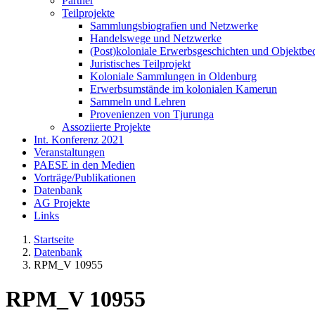
Partner
Teilprojekte
Sammlungsbiografien und Netzwerke
Handelswege und Netzwerke
(Post)koloniale Erwerbsgeschichten und Objektb
Juristisches Teilprojekt
Koloniale Sammlungen in Oldenburg
Erwerbsumstände im kolonialen Kamerun
Sammeln und Lehren
Provenienzen von Tjurunga
Assoziierte Projekte
Int. Konferenz 2021
Veranstaltungen
PAESE in den Medien
Vorträge/Publikationen
Datenbank
AG Projekte
Links
Startseite
Datenbank
RPM_V 10955
RPM_V 10955