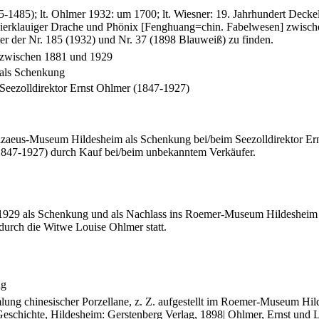
485); lt. Ohlmer 1932: um 1700; lt. Wiesner: 19. Jahrhundert Deckel
vierklauiger Drache und Phönix [Fenghuang=chin. Fabelwesen] zwische
r der Nr. 185 (1932) und Nr. 37 (1898 Blauweiß) zu finden.
zwischen 1881 und 1929
als Schenkung
Seezolldirektor Ernst Ohlmer (1847-1927)
aeus-Museum Hildesheim als Schenkung bei/beim Seezolldirektor Er
1847-1927) durch Kauf bei/beim unbekanntem Verkäufer.
nd 1929 als Schenkung und als Nachlass ins Roemer-Museum Hildesh
durch die Witwe Louise Ohlmer statt.
ng
lung chinesischer Porzellane, z. Z. aufgestellt im Roemer-Museum Hil
eschichte, Hildesheim: Gerstenberg Verlag, 1898| Ohlmer, Ernst und 