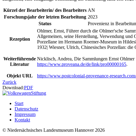
Kürzel der Bearbeiterin/ des Bearbeiters
AN
Forschungsjahr der letzten Bearbeitung
2023
Status
Provenienz in Bearbeitu
Ohlmer, Ernst, Führer durch die Ohlmer'sche Samm
Allgemeinen, seine Herstellung, Verwendung und G
Rezeption
Porzellane im Hermann Roemer-Museum in Hildeshei
1932| Wiesner, Ulrich, Chinesisches Porzellan: d
Weiterführende
Nicklisch, Andrea, Die Sammlungen Ernst Ohlmer
Literatur
https://www.proveana.de/de/link/pro00000165
.
Objekt URL
https://www.postcolonial-provenance-research.com
Zurück
Download:
PDF
Start
Datenschutz
Impressum
Kontakt
© Niedersächsisches Landesmuseum Hannover 2026