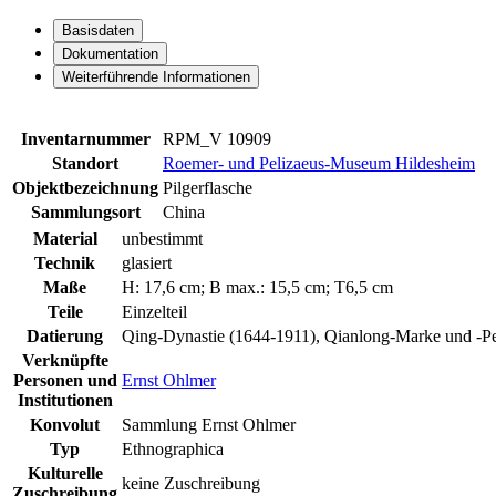
Basisdaten
Dokumentation
Weiterführende Informationen
Inventarnummer
RPM_V 10909
Standort
Roemer- und Pelizaeus-Museum Hildesheim
Objektbezeichnung
Pilgerflasche
Sammlungsort
China
Material
unbestimmt
Technik
glasiert
Maße
H: 17,6 cm; B max.: 15,5 cm; T6,5 cm
Teile
Einzelteil
Datierung
Qing-Dynastie (1644-1911), Qianlong-Marke und -P
Verknüpfte
Personen und
Ernst Ohlmer
Institutionen
Konvolut
Sammlung Ernst Ohlmer
Typ
Ethnographica
Kulturelle
keine Zuschreibung
Zuschreibung