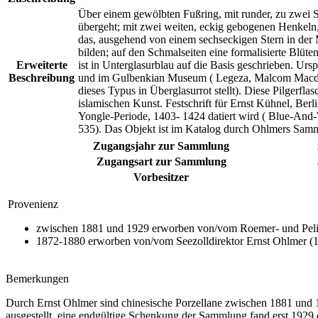
Über einem gewölbten Fußring, mit runder, zu zwei S
übergeht; mit zwei weiten, eckig gebogenen Henkeln, 
das, ausgehend von einem sechseckigen Stern in der M
bilden; auf den Schmalseiten eine formalisierte Bl
Erweiterte
ist in Unterglasurblau auf die Basis geschrieben. Ur
Beschreibung
und im Gulbenkian Museum ( Legeza, Malcom Macdonald
dieses Typus in Überglasurrot stellt). Diese Pilgerfl
islamischen Kunst. Festschrift für Ernst Kühnel, Ber
Yongle-Periode, 1403- 1424 datiert wird ( Blue-And-W
535). Das Objekt ist im Katalog durch Ohlmers Samm
Zugangsjahr zur Sammlung
Zugangsart zur Sammlung
Vorbesitzer
Provenienz
zwischen 1881 und 1929 erworben von/vom Roemer- und Peliz
1872-1880 erworben von/vom Seezolldirektor Ernst Ohlmer (
Bemerkungen
Durch Ernst Ohlmer sind chinesische Porzellane zwischen 1881 u
ausgestellt, eine endgültige Schenkung der Sammlung fand erst 1929 