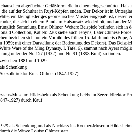
chauseiten abgeflachter Gefäßform, die in einem eingeschnürten Hals 
die auf der Schulter in Ruyi-Köpfen enden. Der Dekor ist in Unterglas
itte, ein kleingliederiges geometrisches Muster eingepaßt ist, dessen
ütenranke, die sich in einem Band am Halsansatz wiederholt, und an d
sprünglich Sammlung Ernst Ohlmer. Weitere Beispiele befinden sich in d
 Collection, Kat.Nr. 220; siehe auch Jenyns, Later Chinese Porcelain
aschen beziehen sich auf ein Vorbild des frühen 15. Jahrhunderts (Pope,
lin 1959; mit einer Darstellung der Bedeutung des Dekors). Das Beispie
hite Ware of the Ming Dynasty, I, Tafel 6), stammt nach Ayers möglich
lung unter der Nr. 157 (1932) und Nr. 91 (1898 Bunt) zu finden.
zwischen 1881 und 1929
als Schenkung
Seezolldirektor Ernst Ohlmer (1847-1927)
aeus-Museum Hildesheim als Schenkung bei/beim Seezolldirektor Er
1847-1927) durch Kauf
nd 1929 als Schenkung und als Nachlass ins Roemer-Museum Hildesh
durch die Witwe Louise Ohlmer statt.