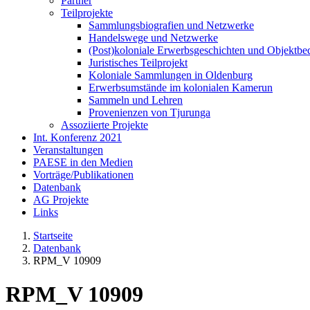
Partner
Teilprojekte
Sammlungsbiografien und Netzwerke
Handelswege und Netzwerke
(Post)koloniale Erwerbsgeschichten und Objektb
Juristisches Teilprojekt
Koloniale Sammlungen in Oldenburg
Erwerbsumstände im kolonialen Kamerun
Sammeln und Lehren
Provenienzen von Tjurunga
Assoziierte Projekte
Int. Konferenz 2021
Veranstaltungen
PAESE in den Medien
Vorträge/Publikationen
Datenbank
AG Projekte
Links
Startseite
Datenbank
RPM_V 10909
RPM_V 10909