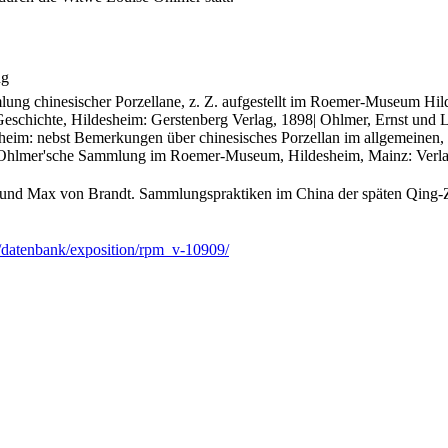
ng
lung chinesischer Porzellane, z. Z. aufgestellt im Roemer-Museum Hil
eschichte, Hildesheim: Gerstenberg Verlag, 1898| Ohlmer, Ernst und 
m: nebst Bemerkungen über chinesisches Porzellan im allgemeinen, s
ie Ohlmer'sche Sammlung im Roemer-Museum, Hildesheim, Mainz: Verla
 und Max von Brandt. Sammlungspraktiken im China der späten Qing-
/datenbank/exposition/rpm_v-10909/