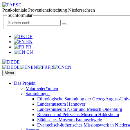
Postkoloniale Provenienzforschung Niedersachsen
Suchformular
DE
EN
FR
CN
DE
DE
EN
FR
CN
Menu
Das Projekt
Mitarbeiter*innen
Sammlungen
Ethnologische Sammlung der Georg-August-Univer
Landesmuseum Hannover
Landesmuseum Natur und Mensch Oldenburg
Roemer- und Pelizaeus-Museum Hildesheim
Städtisches Museum Braunschweig
Evangelisch-lutherisches Missionswerk in Nieders