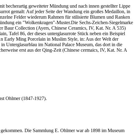
mit becherartig geweiteter Mündung und nach innen gestellter Lippe
urrot gemalt: Auf jeder Seite der Wandung ein großes Medaillon, in
 einzelne Felder wiederum Rahmen für stilisierte Blumen und Ranken
er Mündung ein "Wolkenkragen"-Muster.Die Sechs-Zeichen-Siegelmarke
er Baur Collection (Ayers, Chinese Ceramics, IV, Kat. Nr. A 535)
, Tafel 86, der dieses unterglasurrote Stück neben ein Beispiel
 An Early Ming Porcelain in Muslim Style, in: Aus der Welt der
l in Unterglasurblau im National Palace Museum, das dort in die
erweise erst aus der Qing-Zeit (Chinese cermaics, IV, Kat. Nr. A
nst Ohlmer (1847-1927).
eim gekommen. Die Sammlung E. Ohlmer war ab 1898 im Museum