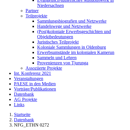
Evangelisch-lutherisches Missionswerk in
Niedersachsen
Partner
Teilprojekte
Sammlungsbiografien und Netzwerke
Handelswege und Netzwerke
(Post)koloniale Erwerbsgeschichten und
Objektbedeutungen
Juristisches Teilprojekt
Koloniale Sammlungen in Oldenburg
Erwerbsumstände im kolonialen Kamerun
Sammeln und Lehren
Provenienzen von Tjurunga
Assoziierte Projekte
Int. Konferenz 2021
Veranstaltungen
PAESE in den Medien
Vorträge/Publikationen
Datenbank
AG Projekte
Links
Startseite
Datenbank
NFG_ETHN 0272