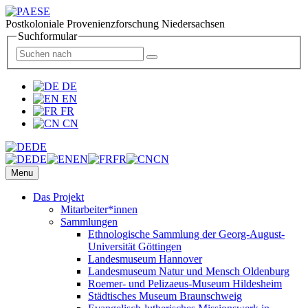
Postkoloniale Provenienzforschung Niedersachsen
Suchformular
DE
EN
FR
CN
DE
DE
EN
FR
CN
Menu
Das Projekt
Mitarbeiter*innen
Sammlungen
Ethnologische Sammlung der Georg-August-
Universität Göttingen
Landesmuseum Hannover
Landesmuseum Natur und Mensch Oldenburg
Roemer- und Pelizaeus-Museum Hildesheim
Städtisches Museum Braunschweig