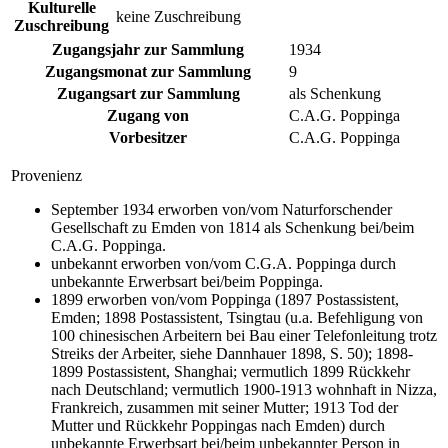
Kulturelle
keine Zuschreibung
Zuschreibung
Zugangsjahr zur Sammlung
1934
Zugangsmonat zur Sammlung
9
Zugangsart zur Sammlung
als Schenkung
Zugang von
C.A.G. Poppinga
Vorbesitzer
C.A.G. Poppinga
Provenienz
September 1934 erworben von/vom Naturforschender
Gesellschaft zu Emden von 1814 als Schenkung bei/beim
C.A.G. Poppinga.
unbekannt erworben von/vom C.G.A. Poppinga durch
unbekannte Erwerbsart bei/beim Poppinga.
1899 erworben von/vom Poppinga (1897 Postassistent,
Emden; 1898 Postassistent, Tsingtau (u.a. Befehligung von
100 chinesischen Arbeitern bei Bau einer Telefonleitung trotz
Streiks der Arbeiter, siehe Dannhauer 1898, S. 50); 1898-
1899 Postassistent, Shanghai; vermutlich 1899 Rückkehr
nach Deutschland; vermutlich 1900-1913 wohnhaft in Nizza,
Frankreich, zusammen mit seiner Mutter; 1913 Tod der
Mutter und Rückkehr Poppingas nach Emden) durch
unbekannte Erwerbsart bei/beim unbekannter Person in