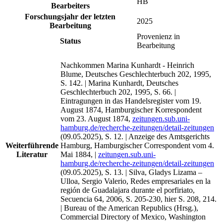
HB
Bearbeiters
Forschungsjahr der letzten
2025
Bearbeitung
Provenienz in
Status
Bearbeitung
Nachkommen Marina Kunhardt - Heinrich
Blume, Deutsches Geschlechterbuch 202, 1995,
S. 142. | Marina Kunhardt, Deutsches
Geschlechterbuch 202, 1995, S. 66. |
Eintragungen in das Handelsregister vom 19.
August 1874, Hamburgischer Korrespondent
vom 23. August 1874,
zeitungen.sub.uni-
hamburg.de/recherche-zeitungen/detail-zeitungen
(09.05.2025), S. 12. | Anzeige des Amtsgerichts
Weiterführende
Hamburg, Hamburgischer Correspondent vom 4.
Literatur
Mai 1884, |
zeitungen.sub.uni-
hamburg.de/recherche-zeitungen/detail-zeitungen
(09.05.2025), S. 13. | Silva, Gladys Lizama –
Ulloa, Sergio Valerio, Redes empresariales en la
región de Guadalajara durante el porfiriato,
Secuencia 64, 2006, S. 205-230, hier S. 208, 214.
| Bureau of the American Republics (Hrsg.),
Commercial Directory of Mexico, Washington