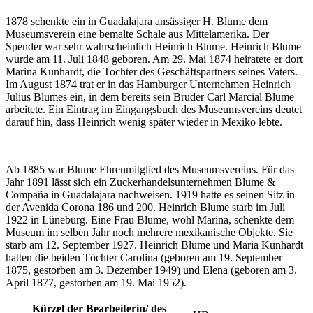
1878 schenkte ein in Guadalajara ansässiger H. Blume dem
Museumsverein eine bemalte Schale aus Mittelamerika. Der
Spender war sehr wahrscheinlich Heinrich Blume. Heinrich Blume
wurde am 11. Juli 1848 geboren. Am 29. Mai 1874 heiratete er dort
Marina Kunhardt, die Tochter des Geschäftspartners seines Vaters.
Im August 1874 trat er in das Hamburger Unternehmen Heinrich
Julius Blumes ein, in dem bereits sein Bruder Carl Marcial Blume
arbeitete. Ein Eintrag im Eingangsbuch des Museumsvereins deutet
darauf hin, dass Heinrich wenig später wieder in Mexiko lebte.
Ab 1885 war Blume Ehrenmitglied des Museumsvereins. Für das
Jahr 1891 lässt sich ein Zuckerhandelsunternehmen Blume &
Compaña in Guadalajara nachweisen. 1919 hatte es seinen Sitz in
der Avenida Corona 186 und 200. Heinrich Blume starb im Juli
1922 in Lüneburg. Eine Frau Blume, wohl Marina, schenkte dem
Museum im selben Jahr noch mehrere mexikanische Objekte. Sie
starb am 12. September 1927. Heinrich Blume und Maria Kunhardt
hatten die beiden Töchter Carolina (geboren am 19. September
1875, gestorben am 3. Dezember 1949) und Elena (geboren am 3.
April 1877, gestorben am 19. Mai 1952).
Kürzel der Bearbeiterin/ des