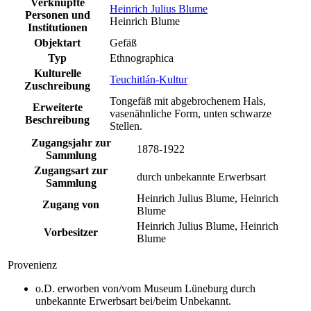
Verknüpfte
Heinrich Julius Blume
Personen und
Heinrich Blume
Institutionen
Objektart
Gefäß
Typ
Ethnographica
Kulturelle
Teuchitlán-Kultur
Zuschreibung
Tongefäß mit abgebrochenem Hals,
Erweiterte
vasenähnliche Form, unten schwarze
Beschreibung
Stellen.
Zugangsjahr zur
1878-1922
Sammlung
Zugangsart zur
durch unbekannte Erwerbsart
Sammlung
Heinrich Julius Blume, Heinrich
Zugang von
Blume
Heinrich Julius Blume, Heinrich
Vorbesitzer
Blume
Provenienz
o.D. erworben von/vom Museum Lüneburg durch
unbekannte Erwerbsart bei/beim Unbekannt.