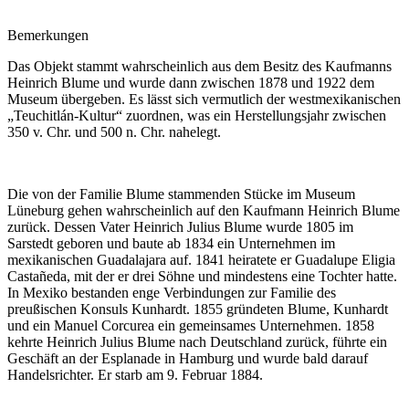
Bemerkungen
Das Objekt stammt wahrscheinlich aus dem Besitz des Kaufmanns
Heinrich Blume und wurde dann zwischen 1878 und 1922 dem
Museum übergeben. Es lässt sich vermutlich der westmexikanischen
„Teuchitlán-Kultur“ zuordnen, was ein Herstellungsjahr zwischen
350 v. Chr. und 500 n. Chr. nahelegt.
Die von der Familie Blume stammenden Stücke im Museum
Lüneburg gehen wahrscheinlich auf den Kaufmann Heinrich Blume
zurück. Dessen Vater Heinrich Julius Blume wurde 1805 im
Sarstedt geboren und baute ab 1834 ein Unternehmen im
mexikanischen Guadalajara auf. 1841 heiratete er Guadalupe Eligia
Castañeda, mit der er drei Söhne und mindestens eine Tochter hatte.
In Mexiko bestanden enge Verbindungen zur Familie des
preußischen Konsuls Kunhardt. 1855 gründeten Blume, Kunhardt
und ein Manuel Corcurea ein gemeinsames Unternehmen. 1858
kehrte Heinrich Julius Blume nach Deutschland zurück, führte ein
Geschäft an der Esplanade in Hamburg und wurde bald darauf
Handelsrichter. Er starb am 9. Februar 1884.