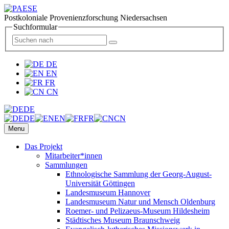
Postkoloniale Provenienzforschung Niedersachsen
Suchformular
DE
EN
FR
CN
DE
DE
EN
FR
CN
Menu
Das Projekt
Mitarbeiter*innen
Sammlungen
Ethnologische Sammlung der Georg-August-
Universität Göttingen
Landesmuseum Hannover
Landesmuseum Natur und Mensch Oldenburg
Roemer- und Pelizaeus-Museum Hildesheim
Städtisches Museum Braunschweig