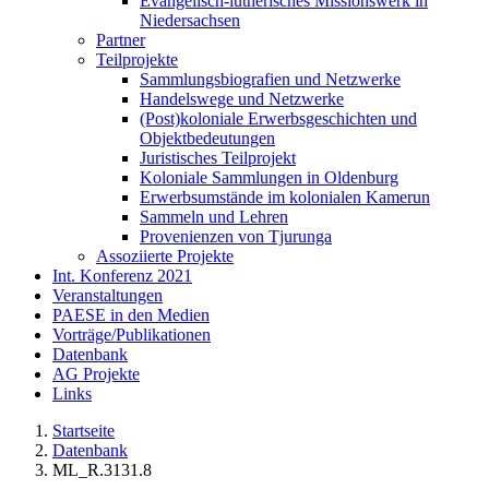
Evangelisch-lutherisches Missionswerk in
Niedersachsen
Partner
Teilprojekte
Sammlungsbiografien und Netzwerke
Handelswege und Netzwerke
(Post)koloniale Erwerbsgeschichten und
Objektbedeutungen
Juristisches Teilprojekt
Koloniale Sammlungen in Oldenburg
Erwerbsumstände im kolonialen Kamerun
Sammeln und Lehren
Provenienzen von Tjurunga
Assoziierte Projekte
Int. Konferenz 2021
Veranstaltungen
PAESE in den Medien
Vorträge/Publikationen
Datenbank
AG Projekte
Links
Startseite
Datenbank
ML_R.3131.8