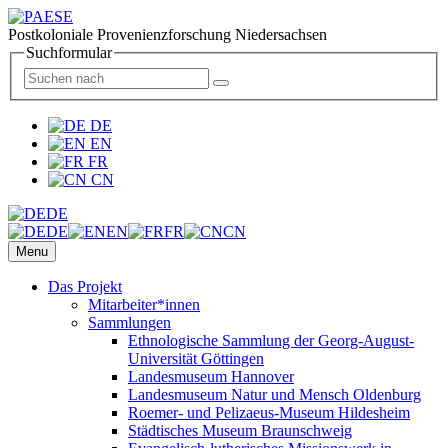
Postkoloniale Provenienzforschung Niedersachsen
Suchformular
DE
EN
FR
CN
DE
DE
EN
FR
CN
Menu
Das Projekt
Mitarbeiter*innen
Sammlungen
Ethnologische Sammlung der Georg-August-
Universität Göttingen
Landesmuseum Hannover
Landesmuseum Natur und Mensch Oldenburg
Roemer- und Pelizaeus-Museum Hildesheim
Städtisches Museum Braunschweig