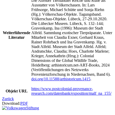
Die Alfelder Tierhändler Reiche und Ruhe als
Ausstatter von Völkerschauen. In: Lars
Frühsorge, Michael Schütte und Sonja Riehn
(Hg.): Völkerschau-Objekte. Tagungsband.
Völkerschau-Objekte. Lübeck, 27-29.10.2020.
Die Lübecker Museen. Lübeck, S. 132–144;
Gravenkamp, Ina (1996): Museum der Stadt
Weiterführende
Alfeld. Sammlung exotischer Tierpräparate. Unter
Literatur
Mitarbeit von Claudia Exner, Gerhard Kraus,
Rainer Rohrbach und Ina Gravenkamp. Hg. v.
Stadt Alfeld. Museum der Stadt Alfeld. Alfeld;
Andratschke, Claudia; Hoes, Charlotte Marlene;
Krieger, Annekathrin (Hrsg.): Colonial
Dimensions of the Global Wildlife Trade,
Heidelberg: arthistoricum.net-ART-Books, 2024
(Veröffentlichungen des Netzwerks
Provenienzforschung in Niedersachsen, Band 6).
doi.org/10.11588/arthistoricum.1415
.
https://www.postcolonial-provenance-
Objekt URL
research.com/datenbank/exposition/malf_na_155/
Zurück
Download:
PDF