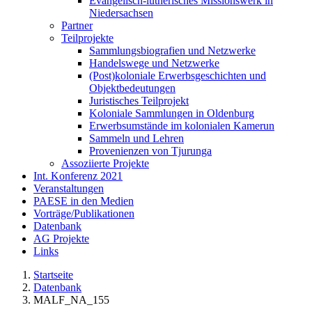
Evangelisch-lutherisches Missionswerk in
Niedersachsen
Partner
Teilprojekte
Sammlungsbiografien und Netzwerke
Handelswege und Netzwerke
(Post)koloniale Erwerbsgeschichten und
Objektbedeutungen
Juristisches Teilprojekt
Koloniale Sammlungen in Oldenburg
Erwerbsumstände im kolonialen Kamerun
Sammeln und Lehren
Provenienzen von Tjurunga
Assoziierte Projekte
Int. Konferenz 2021
Veranstaltungen
PAESE in den Medien
Vorträge/Publikationen
Datenbank
AG Projekte
Links
Startseite
Datenbank
MALF_NA_155