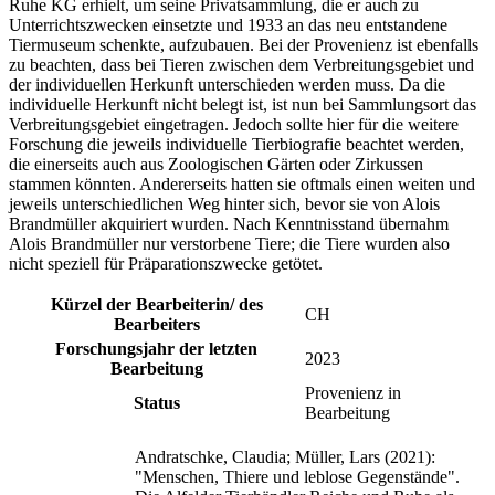
Ruhe KG erhielt, um seine Privatsammlung, die er auch zu
Unterrichtszwecken einsetzte und 1933 an das neu entstandene
Tiermuseum schenkte, aufzubauen. Bei der Provenienz ist ebenfalls
zu beachten, dass bei Tieren zwischen dem Verbreitungsgebiet und
der individuellen Herkunft unterschieden werden muss. Da die
individuelle Herkunft nicht belegt ist, ist nun bei Sammlungsort das
Verbreitungsgebiet eingetragen. Jedoch sollte hier für die weitere
Forschung die jeweils individuelle Tierbiografie beachtet werden,
die einerseits auch aus Zoologischen Gärten oder Zirkussen
stammen könnten. Andererseits hatten sie oftmals einen weiten und
jeweils unterschiedlichen Weg hinter sich, bevor sie von Alois
Brandmüller akquiriert wurden. Nach Kenntnisstand übernahm
Alois Brandmüller nur verstorbene Tiere; die Tiere wurden also
nicht speziell für Präparationszwecke getötet.
Kürzel der Bearbeiterin/ des
CH
Bearbeiters
Forschungsjahr der letzten
2023
Bearbeitung
Provenienz in
Status
Bearbeitung
Andratschke, Claudia; Müller, Lars (2021):
"Menschen, Thiere und leblose Gegenstände".