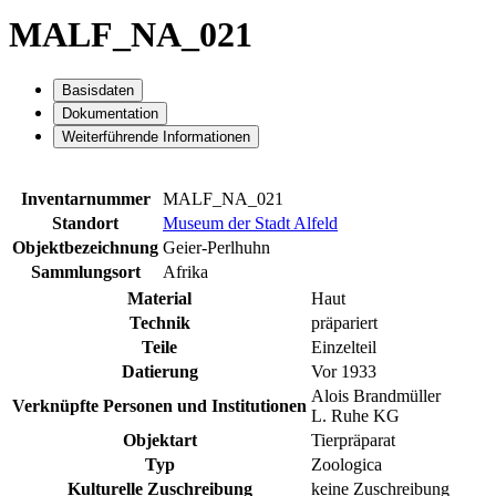
MALF_NA_021
Basisdaten
Dokumentation
Weiterführende Informationen
Inventarnummer
MALF_NA_021
Standort
Museum der Stadt Alfeld
Objektbezeichnung
Geier-Perlhuhn
Sammlungsort
Afrika
Material
Haut
Technik
präpariert
Teile
Einzelteil
Datierung
Vor 1933
Alois Brandmüller
Verknüpfte Personen und Institutionen
L. Ruhe KG
Objektart
Tierpräparat
Typ
Zoologica
Kulturelle Zuschreibung
keine Zuschreibung