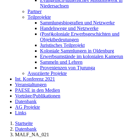
Evangelisch-lutherisches Missionswerk in
Niedersachsen
Partner
Teilprojekte
Sammlungsbiografien und Netzwerke
Handelswege und Netzwerke
(Post)koloniale Erwerbsgeschichten und
Objektbedeutungen
Juristisches Teilprojekt
Koloniale Sammlungen in Oldenburg
Erwerbsumstände im kolonialen Kamerun
Sammeln und Lehren
Provenienzen von Tjurunga
Assoziierte Projekte
Int. Konferenz 2021
Veranstaltungen
PAESE in den Medien
Vorträge/Publikationen
Datenbank
AG Projekte
Links
Startseite
Datenbank
MALF_NA_021