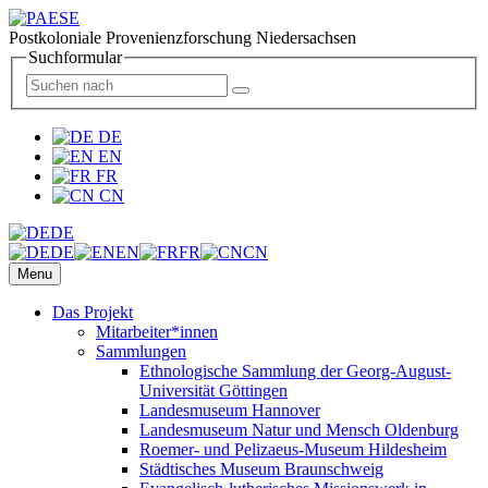
Postkoloniale Provenienzforschung Niedersachsen
Suchformular
DE
EN
FR
CN
DE
DE
EN
FR
CN
Menu
Das Projekt
Mitarbeiter*innen
Sammlungen
Ethnologische Sammlung der Georg-August-
Universität Göttingen
Landesmuseum Hannover
Landesmuseum Natur und Mensch Oldenburg
Roemer- und Pelizaeus-Museum Hildesheim
Städtisches Museum Braunschweig