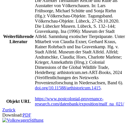
Die Alfelder Tierhändler Reiche und Ruhe als
Ausstatter von Völkerschauen. In: Lars
Frühsorge, Michael Schütte und Sonja Riehn
(Hg.): Völkerschau-Objekte. Tagungsband.
Völkerschau-Objekte. Lübeck, 27-29.10.2020.
Die Lübecker Museen. Lübeck, S. 132–144;
Gravenkamp, Ina (1996): Museum der Stadt
Weiterführende
Alfeld. Sammlung exotischer Tierpräparate. Unter
Literatur
Mitarbeit von Claudia Exner, Gerhard Kraus,
Rainer Rohrbach und Ina Gravenkamp. Hg. v.
Stadt Alfeld. Museum der Stadt Alfeld. Alfeld;
Andratschke, Claudia; Hoes, Charlotte Marlene;
Krieger, Annekathrin (Hrsg.): Colonial
Dimensions of the Global Wildlife Trade,
Heidelberg: arthistoricum.net-ART-Books, 2024
(Veröffentlichungen des Netzwerks
Provenienzforschung in Niedersachsen, Band 6).
doi.org/10.11588/arthistoricum.1415
.
https://www.postcolonial-provenance-
Objekt URL
research.com/datenbank/exposition/malf_na_021/
Zurück
Download:
PDF