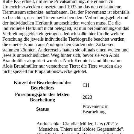
Ruhe KG erhielt, um seine Privatsammlung, die er auch zu
Unterrichtszwecken einsetzte und 1933 an das neu entstandene
Tiermuseum schenkte, aufzubauen. Bei der Provenienz ist ebenfalls
zu beachten, dass bei Tieren zwischen dem Verbreitungsgebiet und
der individuellen Herkunft unterschieden werden muss. Da die
individuelle Herkunft nicht belegt ist, ist nun bei Sammlungsort das
Verbreitungsgebiet eingetragen. Jedoch sollte hier für die weitere
Forschung die jeweils individuelle Tierbiografie beachtet werden,
die einerseits auch aus Zoologischen Gärten oder Zirkussen
stammen könnten. Andererseits hatten sie oftmals einen weiten und
jeweils unterschiedlichen Weg hinter sich, bevor sie von Alois
Brandmüller akquiriert wurden. Nach Kenntnisstand übernahm
Alois Brandmüller nur verstorbene Tiere; die Tiere wurden also
nicht speziell für Präparationszwecke getötet.
Kürzel der Bearbeiterin/ des
CH
Bearbeiters
Forschungsjahr der letzten
2023
Bearbeitung
Provenienz in
Status
Bearbeitung
Andratschke, Claudia; Müller, Lars (2021):
"Menschen, Thiere und leblose Gegenstände".