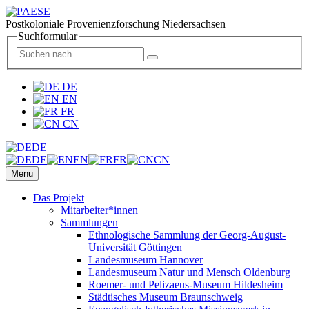
Postkoloniale Provenienzforschung Niedersachsen
Suchformular
DE
EN
FR
CN
DE
DE
EN
FR
CN
Menu
Das Projekt
Mitarbeiter*innen
Sammlungen
Ethnologische Sammlung der Georg-August-
Universität Göttingen
Landesmuseum Hannover
Landesmuseum Natur und Mensch Oldenburg
Roemer- und Pelizaeus-Museum Hildesheim
Städtisches Museum Braunschweig