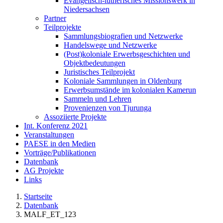
Evangelisch-lutherisches Missionswerk in
Niedersachsen
Partner
Teilprojekte
Sammlungsbiografien und Netzwerke
Handelswege und Netzwerke
(Post)koloniale Erwerbsgeschichten und
Objektbedeutungen
Juristisches Teilprojekt
Koloniale Sammlungen in Oldenburg
Erwerbsumstände im kolonialen Kamerun
Sammeln und Lehren
Provenienzen von Tjurunga
Assoziierte Projekte
Int. Konferenz 2021
Veranstaltungen
PAESE in den Medien
Vorträge/Publikationen
Datenbank
AG Projekte
Links
Startseite
Datenbank
MALF_ET_123