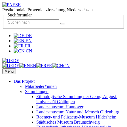
Postkoloniale Provenienzforschung Niedersachsen
Suchformular
DE
EN
FR
CN
DE
DE
EN
FR
CN
Menu
Das Projekt
Mitarbeiter*innen
Sammlungen
Ethnologische Sammlung der Georg-August-
Universität Göttingen
Landesmuseum Hannover
Landesmuseum Natur und Mensch Oldenburg
Roemer- und Pelizaeus-Museum Hildesheim
Städtisches Museum Braunschweig