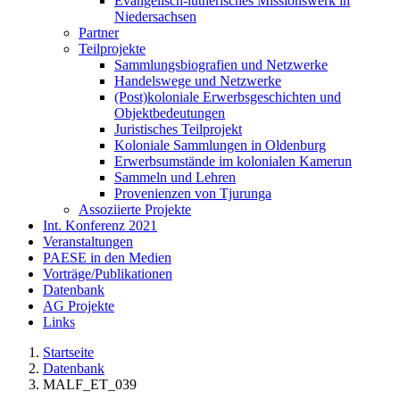
Evangelisch-lutherisches Missionswerk in
Niedersachsen
Partner
Teilprojekte
Sammlungsbiografien und Netzwerke
Handelswege und Netzwerke
(Post)koloniale Erwerbsgeschichten und
Objektbedeutungen
Juristisches Teilprojekt
Koloniale Sammlungen in Oldenburg
Erwerbsumstände im kolonialen Kamerun
Sammeln und Lehren
Provenienzen von Tjurunga
Assoziierte Projekte
Int. Konferenz 2021
Veranstaltungen
PAESE in den Medien
Vorträge/Publikationen
Datenbank
AG Projekte
Links
Startseite
Datenbank
MALF_ET_039