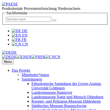
Postkoloniale Provenienzforschung Niedersachsen
Suchformular
DE
EN
FR
CN
DE
DE
EN
FR
CN
Menu
Das Projekt
Mitarbeiter*innen
Sammlungen
Ethnologische Sammlung der Georg-August-
Universität Göttingen
Landesmuseum Hannover
Landesmuseum Natur und Mensch Oldenburg
Roemer- und Pelizaeus-Museum Hildesheim
Städtisches Museum Braunschweig