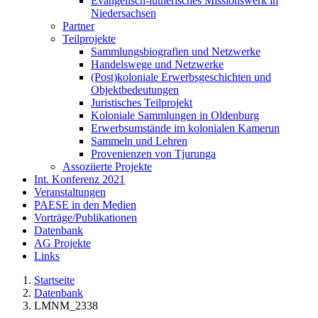
Evangelisch-lutherisches Missionswerk in
Niedersachsen
Partner
Teilprojekte
Sammlungsbiografien und Netzwerke
Handelswege und Netzwerke
(Post)koloniale Erwerbsgeschichten und
Objektbedeutungen
Juristisches Teilprojekt
Koloniale Sammlungen in Oldenburg
Erwerbsumstände im kolonialen Kamerun
Sammeln und Lehren
Provenienzen von Tjurunga
Assoziierte Projekte
Int. Konferenz 2021
Veranstaltungen
PAESE in den Medien
Vorträge/Publikationen
Datenbank
AG Projekte
Links
Startseite
Datenbank
LMNM_2338