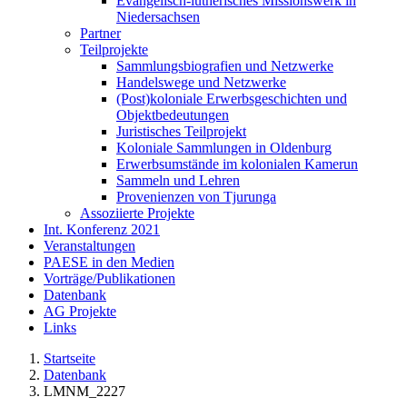
Evangelisch-lutherisches Missionswerk in
Niedersachsen
Partner
Teilprojekte
Sammlungsbiografien und Netzwerke
Handelswege und Netzwerke
(Post)koloniale Erwerbsgeschichten und
Objektbedeutungen
Juristisches Teilprojekt
Koloniale Sammlungen in Oldenburg
Erwerbsumstände im kolonialen Kamerun
Sammeln und Lehren
Provenienzen von Tjurunga
Assoziierte Projekte
Int. Konferenz 2021
Veranstaltungen
PAESE in den Medien
Vorträge/Publikationen
Datenbank
AG Projekte
Links
Startseite
Datenbank
LMNM_2227