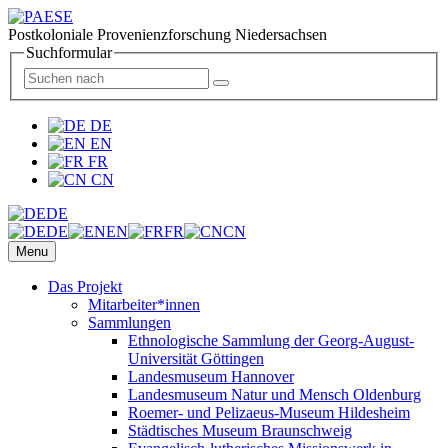
Postkoloniale Provenienzforschung Niedersachsen
Suchformular
DE
EN
FR
CN
DE
DE
EN
FR
CN
Menu
Das Projekt
Mitarbeiter*innen
Sammlungen
Ethnologische Sammlung der Georg-August-
Universität Göttingen
Landesmuseum Hannover
Landesmuseum Natur und Mensch Oldenburg
Roemer- und Pelizaeus-Museum Hildesheim
Städtisches Museum Braunschweig