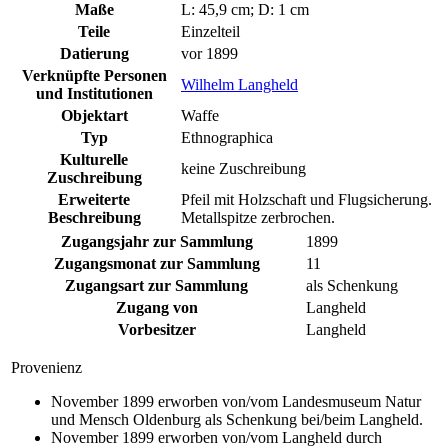
Maße
L: 45,9 cm; D: 1 cm
Teile
Einzelteil
Datierung
vor 1899
Verknüpfte Personen
Wilhelm Langheld
und Institutionen
Objektart
Waffe
Typ
Ethnographica
Kulturelle
keine Zuschreibung
Zuschreibung
Erweiterte
Pfeil mit Holzschaft und Flugsicherung.
Beschreibung
Metallspitze zerbrochen.
Zugangsjahr zur Sammlung
1899
Zugangsmonat zur Sammlung
11
Zugangsart zur Sammlung
als Schenkung
Zugang von
Langheld
Vorbesitzer
Langheld
Provenienz
November 1899 erworben von/vom Landesmuseum Natur
und Mensch Oldenburg als Schenkung bei/beim Langheld.
November 1899 erworben von/vom Langheld durch