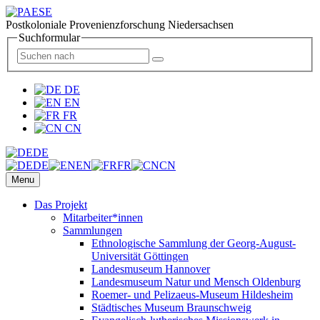
Postkoloniale Provenienzforschung Niedersachsen
Suchformular
DE
EN
FR
CN
DE
DE
EN
FR
CN
Menu
Das Projekt
Mitarbeiter*innen
Sammlungen
Ethnologische Sammlung der Georg-August-
Universität Göttingen
Landesmuseum Hannover
Landesmuseum Natur und Mensch Oldenburg
Roemer- und Pelizaeus-Museum Hildesheim
Städtisches Museum Braunschweig