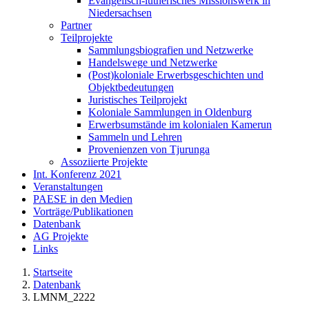
Evangelisch-lutherisches Missionswerk in
Niedersachsen
Partner
Teilprojekte
Sammlungsbiografien und Netzwerke
Handelswege und Netzwerke
(Post)koloniale Erwerbsgeschichten und
Objektbedeutungen
Juristisches Teilprojekt
Koloniale Sammlungen in Oldenburg
Erwerbsumstände im kolonialen Kamerun
Sammeln und Lehren
Provenienzen von Tjurunga
Assoziierte Projekte
Int. Konferenz 2021
Veranstaltungen
PAESE in den Medien
Vorträge/Publikationen
Datenbank
AG Projekte
Links
Startseite
Datenbank
LMNM_2222