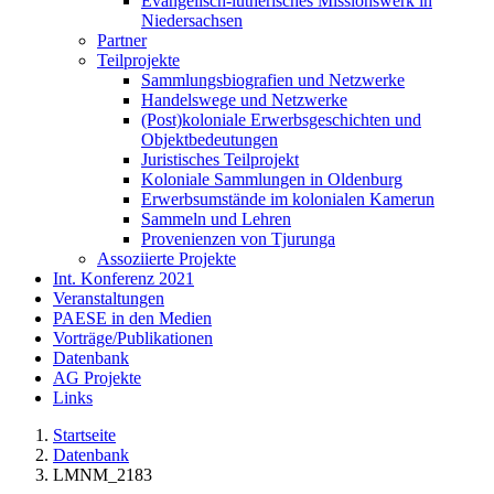
Evangelisch-lutherisches Missionswerk in
Niedersachsen
Partner
Teilprojekte
Sammlungsbiografien und Netzwerke
Handelswege und Netzwerke
(Post)koloniale Erwerbsgeschichten und
Objektbedeutungen
Juristisches Teilprojekt
Koloniale Sammlungen in Oldenburg
Erwerbsumstände im kolonialen Kamerun
Sammeln und Lehren
Provenienzen von Tjurunga
Assoziierte Projekte
Int. Konferenz 2021
Veranstaltungen
PAESE in den Medien
Vorträge/Publikationen
Datenbank
AG Projekte
Links
Startseite
Datenbank
LMNM_2183