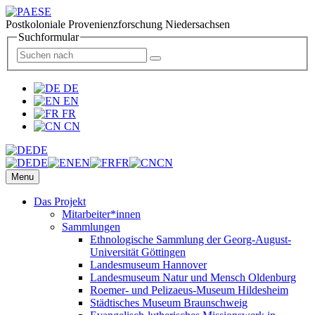
Postkoloniale Provenienzforschung Niedersachsen
Suchformular
DE
EN
FR
CN
DE
DE
EN
FR
CN
Menu
Das Projekt
Mitarbeiter*innen
Sammlungen
Ethnologische Sammlung der Georg-August-
Universität Göttingen
Landesmuseum Hannover
Landesmuseum Natur und Mensch Oldenburg
Roemer- und Pelizaeus-Museum Hildesheim
Städtisches Museum Braunschweig