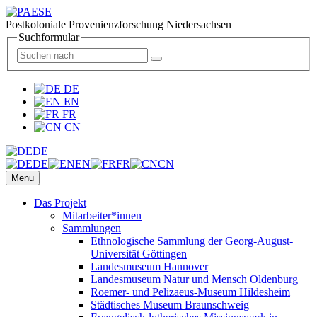
Postkoloniale Provenienzforschung Niedersachsen
Suchformular
DE
EN
FR
CN
DE
DE
EN
FR
CN
Menu
Das Projekt
Mitarbeiter*innen
Sammlungen
Ethnologische Sammlung der Georg-August-
Universität Göttingen
Landesmuseum Hannover
Landesmuseum Natur und Mensch Oldenburg
Roemer- und Pelizaeus-Museum Hildesheim
Städtisches Museum Braunschweig