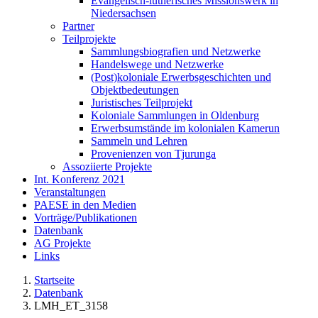
Evangelisch-lutherisches Missionswerk in
Niedersachsen
Partner
Teilprojekte
Sammlungsbiografien und Netzwerke
Handelswege und Netzwerke
(Post)koloniale Erwerbsgeschichten und
Objektbedeutungen
Juristisches Teilprojekt
Koloniale Sammlungen in Oldenburg
Erwerbsumstände im kolonialen Kamerun
Sammeln und Lehren
Provenienzen von Tjurunga
Assoziierte Projekte
Int. Konferenz 2021
Veranstaltungen
PAESE in den Medien
Vorträge/Publikationen
Datenbank
AG Projekte
Links
Startseite
Datenbank
LMH_ET_3158