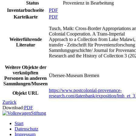
Status
Provenienz in Bearbeitung
Inventarbuchseite
PDF
Karteikarte
PDF
Tusch, Maik: Cross-Border Appropriations a
Colonial Cooperation. A Trans-Imperial
Weiterführende
Approach to a Collection from Lake Malawi, 
Literatur
transfer - Zeitschrift für Provenienzforschun
Sammlungsgeschichte/ Journal for Provenan
Research and the History of Collection 3 (20
Weitere Objekte der
verknüpften
Übersee-Museum Bremen
Personen in anderen
Sammlungen/Museen
https://www.postcolonial-provenance-
Objekt URL
research.com/datenbank/exposition/lmh_et_3
Zurück
Download:
PDF
Start
Datenschutz
Impressum