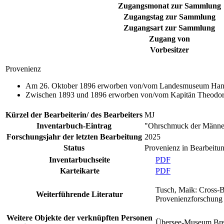
Zugangsmonat zur Sammlung
Zugangstag zur Sammlung
Zugangsart zur Sammlung
Zugang von
Vorbesitzer
Provenienz
Am 26. Oktober 1896 erworben von/vom Landesmuseum Hanno
Zwischen 1893 und 1896 erworben von/vom Kapitän Theodor B
Kürzel der Bearbeiterin/ des Bearbeiters
MJ
Inventarbuch-Eintrag
"Ohrschmuck der Männer
Forschungsjahr der letzten Bearbeitung
2025
Status
Provenienz in Bearbeitu
Inventarbuchseite
PDF
Karteikarte
PDF
Tusch, Maik: Cross-Bo
Weiterführende Literatur
Provenienzforschung 
Weitere Objekte der verknüpften Personen
Übersee-Museum Br