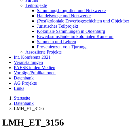
Partner
Teilprojekte
Sammlungsbiografien und Netzwerke
Handelswege und Netzwerke
(Post)koloniale Erwerbsgeschichten und Objektb
Juristisches Teilprojekt
Koloniale Sammlungen in Oldenburg
Erwerbsumstände im kolonialen Kamerun
Sammeln und Lehren
Provenienzen von Tjurunga
Assoziierte Projekte
Int. Konferenz 2021
Veranstaltungen
PAESE in den Medien
Vorträge/Publikationen
Datenbank
AG Projekte
Links
Startseite
Datenbank
LMH_ET_3156
LMH_ET_3156