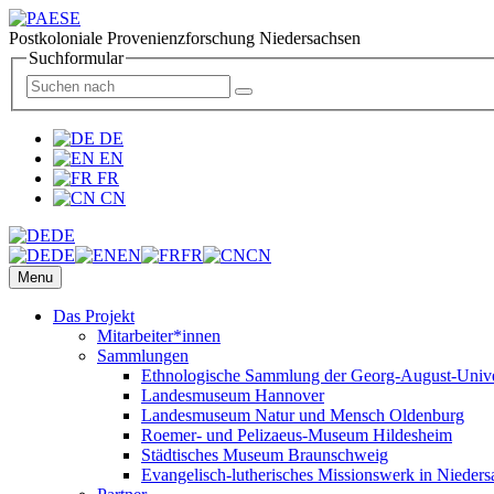
Postkoloniale Provenienzforschung Niedersachsen
Suchformular
DE
EN
FR
CN
DE
DE
EN
FR
CN
Menu
Das Projekt
Mitarbeiter*innen
Sammlungen
Ethnologische Sammlung der Georg-August-Univer
Landesmuseum Hannover
Landesmuseum Natur und Mensch Oldenburg
Roemer- und Pelizaeus-Museum Hildesheim
Städtisches Museum Braunschweig
Evangelisch-lutherisches Missionswerk in Nieders