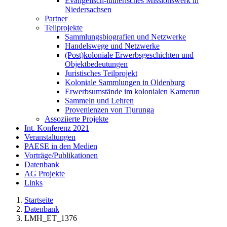
Evangelisch-lutherisches Missionswerk in
Niedersachsen
Partner
Teilprojekte
Sammlungsbiografien und Netzwerke
Handelswege und Netzwerke
(Post)koloniale Erwerbsgeschichten und
Objektbedeutungen
Juristisches Teilprojekt
Koloniale Sammlungen in Oldenburg
Erwerbsumstände im kolonialen Kamerun
Sammeln und Lehren
Provenienzen von Tjurunga
Assoziierte Projekte
Int. Konferenz 2021
Veranstaltungen
PAESE in den Medien
Vorträge/Publikationen
Datenbank
AG Projekte
Links
Startseite
Datenbank
LMH_ET_1376