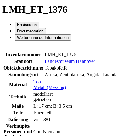
LMH_ET_1376
Basisdaten
Dokumentation
Weiterführende Informationen
Inventarnummer
LMH_ET_1376
Standort
Landesmuseum Hannover
Objektbezeichnung
Tabakpfeife
Sammlungsort
Afrika, Zentralafrika, Angola, Luanda
Ton
Material
Metall (Messing)
modelliert
Technik
getrieben
Maße
L: 17 cm; B: 3,5 cm
Teile
Einzelteil
Datierung
vor 1881
Verknüpfte
Personen und
Carl Niemann