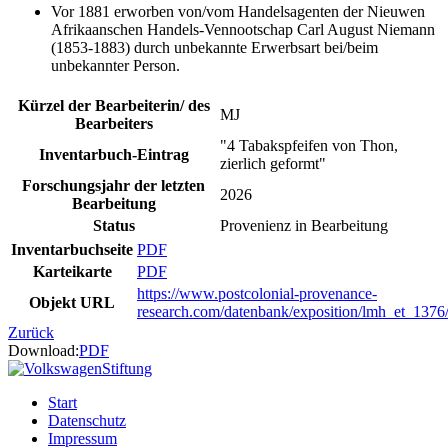
Vor 1881 erworben von/vom Handelsagenten der Nieuwen
Afrikaanschen Handels-Vennootschap Carl August Niemann
(1853-1883) durch unbekannte Erwerbsart bei/beim
unbekannter Person.
Kürzel der Bearbeiterin/ des
MJ
Bearbeiters
"4 Tabakspfeifen von Thon,
Inventarbuch-Eintrag
zierlich geformt"
Forschungsjahr der letzten
2026
Bearbeitung
Status
Provenienz in Bearbeitung
Inventarbuchseite
PDF
Karteikarte
PDF
https://www.postcolonial-provenance-
Objekt URL
research.com/datenbank/exposition/lmh_et_1376
Zurück
Download:
PDF
Start
Datenschutz
Impressum