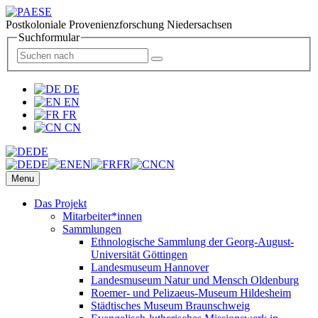
Postkoloniale Provenienzforschung Niedersachsen
Suchformular
DE
EN
FR
CN
DE
DE
EN
FR
CN
Menu
Das Projekt
Mitarbeiter*innen
Sammlungen
Ethnologische Sammlung der Georg-August-
Universität Göttingen
Landesmuseum Hannover
Landesmuseum Natur und Mensch Oldenburg
Roemer- und Pelizaeus-Museum Hildesheim
Städtisches Museum Braunschweig