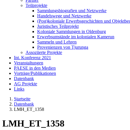
Partner
Teilprojekte
Sammlungsbiografien und Netzwerke
Handelswege und Netzwerke
(Post)koloniale Erwerbsgeschichten und Objektb
Juristisches Teilprojekt
Koloniale Sammlungen in Oldenburg
Erwerbsumstände im kolonialen Kamerun
Sammeln und Lehren
Provenienzen von Tjurunga
Assoziierte Projekte
Int. Konferenz 2021
Veranstaltungen
PAESE in den Medien
Vorträge/Publikationen
Datenbank
AG Projekte
Links
Startseite
Datenbank
LMH_ET_1358
LMH_ET_1358