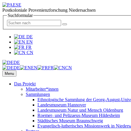
Postkoloniale Provenienzforschung Niedersachsen
Suchformular
DE
EN
FR
CN
DE
DE
EN
FR
CN
Menu
Das Projekt
Mitarbeiter*innen
Sammlungen
Ethnologische Sammlung der Georg-August-Univer
Landesmuseum Hannover
Landesmuseum Natur und Mensch Oldenburg
Roemer- und Pelizaeus-Museum Hildesheim
Städtisches Museum Braunschweig
Evangelisch-lutherisches Missionswerk in Nieders