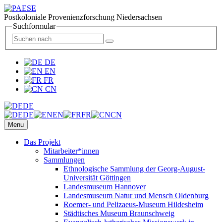
Postkoloniale Provenienzforschung Niedersachsen
Suchformular
DE
EN
FR
CN
DE
DE
EN
FR
CN
Menu
Das Projekt
Mitarbeiter*innen
Sammlungen
Ethnologische Sammlung der Georg-August-
Universität Göttingen
Landesmuseum Hannover
Landesmuseum Natur und Mensch Oldenburg
Roemer- und Pelizaeus-Museum Hildesheim
Städtisches Museum Braunschweig