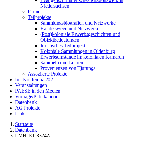
Evangelisch-lutherisches Missionswerk in
Niedersachsen
Partner
Teilprojekte
Sammlungsbiografien und Netzwerke
Handelswege und Netzwerke
(Post)koloniale Erwerbsgeschichten und
Objektbedeutungen
Juristisches Teilprojekt
Koloniale Sammlungen in Oldenburg
Erwerbsumstände im kolonialen Kamerun
Sammeln und Lehren
Provenienzen von Tjurunga
Assoziierte Projekte
Int. Konferenz 2021
Veranstaltungen
PAESE in den Medien
Vorträge/Publikationen
Datenbank
AG Projekte
Links
Startseite
Datenbank
LMH_ET 8324A