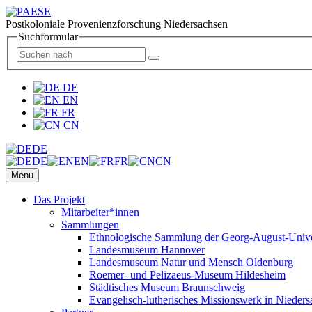
Postkoloniale Provenienzforschung Niedersachsen
Suchformular
DE
EN
FR
CN
DE
DE
EN
FR
CN
Menu
Das Projekt
Mitarbeiter*innen
Sammlungen
Ethnologische Sammlung der Georg-August-Univer
Landesmuseum Hannover
Landesmuseum Natur und Mensch Oldenburg
Roemer- und Pelizaeus-Museum Hildesheim
Städtisches Museum Braunschweig
Evangelisch-lutherisches Missionswerk in Nieders