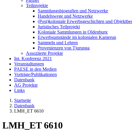
Partner
Teilprojekte
Sammlungsbiografien und Netzwerke
Handelswege und Netzwerke
(Post)koloniale Erwerbsgeschichten und Objektb
Juristisches Teilprojekt
Koloniale Sammlungen in Oldenburg
Erwerbsumstände im kolonialen Kamerun
Sammeln und Lehren
Provenienzen von Tjurunga
Assoziierte Projekte
Int. Konferenz 2021
Veranstaltungen
PAESE in den Medien
Vorträge/Publikationen
Datenbank
AG Projekte
Links
Startseite
Datenbank
LMH_ET 6610
LMH_ET 6610