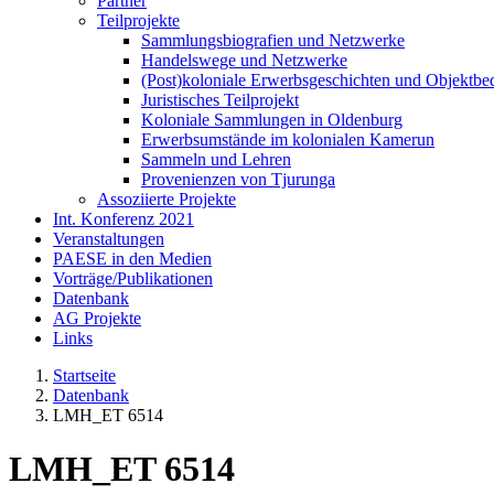
Partner
Teilprojekte
Sammlungsbiografien und Netzwerke
Handelswege und Netzwerke
(Post)koloniale Erwerbsgeschichten und Objektb
Juristisches Teilprojekt
Koloniale Sammlungen in Oldenburg
Erwerbsumstände im kolonialen Kamerun
Sammeln und Lehren
Provenienzen von Tjurunga
Assoziierte Projekte
Int. Konferenz 2021
Veranstaltungen
PAESE in den Medien
Vorträge/Publikationen
Datenbank
AG Projekte
Links
Startseite
Datenbank
LMH_ET 6514
LMH_ET 6514