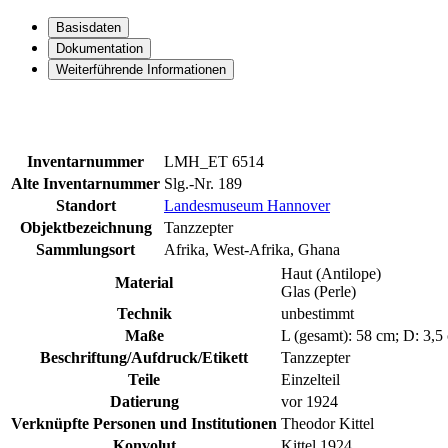
Basisdaten
Dokumentation
Weiterführende Informationen
Inventarnummer
LMH_ET 6514
Alte Inventarnummer
Slg.-Nr. 189
Standort
Landesmuseum Hannover
Objektbezeichnung
Tanzzepter
Sammlungsort
Afrika, West-Afrika, Ghana
Haut (Antilope)
Material
Glas (Perle)
Technik
unbestimmt
Maße
L (gesamt): 58 cm; D: 3,5
Beschriftung/Aufdruck/Etikett
Tanzzepter
Teile
Einzelteil
Datierung
vor 1924
Verknüpfte Personen und Institutionen
Theodor Kittel
Konvolut
Kittel 1924