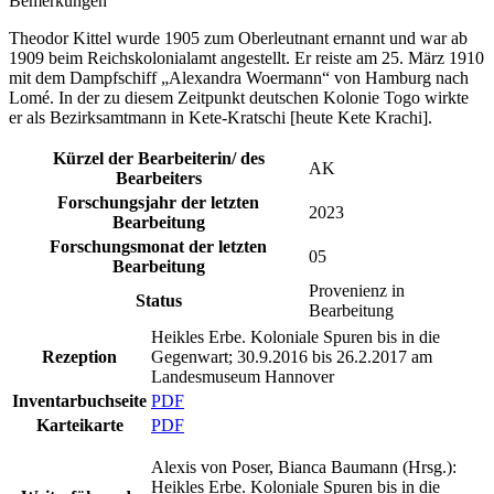
Bemerkungen
Theodor Kittel wurde 1905 zum Oberleutnant ernannt und war ab
1909 beim Reichskolonialamt angestellt. Er reiste am 25. März 1910
mit dem Dampfschiff „Alexandra Woermann“ von Hamburg nach
Lomé. In der zu diesem Zeitpunkt deutschen Kolonie Togo wirkte
er als Bezirksamtmann in Kete-Kratschi [heute Kete Krachi].
Kürzel der Bearbeiterin/ des
AK
Bearbeiters
Forschungsjahr der letzten
2023
Bearbeitung
Forschungsmonat der letzten
05
Bearbeitung
Provenienz in
Status
Bearbeitung
Heikles Erbe. Koloniale Spuren bis in die
Rezeption
Gegenwart; 30.9.2016 bis 26.2.2017 am
Landesmuseum Hannover
Inventarbuchseite
PDF
Karteikarte
PDF
Alexis von Poser, Bianca Baumann (Hrsg.):
Heikles Erbe. Koloniale Spuren bis in die