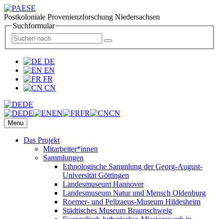
Postkoloniale Provenienzforschung Niedersachsen
Suchformular
DE
EN
FR
CN
DE
DE
EN
FR
CN
Menu
Das Projekt
Mitarbeiter*innen
Sammlungen
Ethnologische Sammlung der Georg-August-
Universität Göttingen
Landesmuseum Hannover
Landesmuseum Natur und Mensch Oldenburg
Roemer- und Pelizaeus-Museum Hildesheim
Städtisches Museum Braunschweig