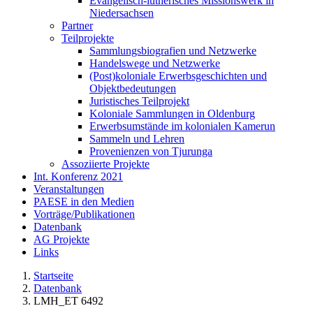
Evangelisch-lutherisches Missionswerk in
Niedersachsen
Partner
Teilprojekte
Sammlungsbiografien und Netzwerke
Handelswege und Netzwerke
(Post)koloniale Erwerbsgeschichten und
Objektbedeutungen
Juristisches Teilprojekt
Koloniale Sammlungen in Oldenburg
Erwerbsumstände im kolonialen Kamerun
Sammeln und Lehren
Provenienzen von Tjurunga
Assoziierte Projekte
Int. Konferenz 2021
Veranstaltungen
PAESE in den Medien
Vorträge/Publikationen
Datenbank
AG Projekte
Links
Startseite
Datenbank
LMH_ET 6492