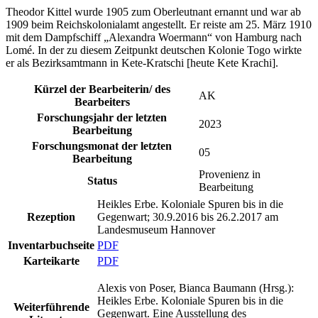
Theodor Kittel wurde 1905 zum Oberleutnant ernannt und war ab
1909 beim Reichskolonialamt angestellt. Er reiste am 25. März 1910
mit dem Dampfschiff „Alexandra Woermann“ von Hamburg nach
Lomé. In der zu diesem Zeitpunkt deutschen Kolonie Togo wirkte
er als Bezirksamtmann in Kete-Kratschi [heute Kete Krachi].
Kürzel der Bearbeiterin/ des
AK
Bearbeiters
Forschungsjahr der letzten
2023
Bearbeitung
Forschungsmonat der letzten
05
Bearbeitung
Provenienz in
Status
Bearbeitung
Heikles Erbe. Koloniale Spuren bis in die
Rezeption
Gegenwart; 30.9.2016 bis 26.2.2017 am
Landesmuseum Hannover
Inventarbuchseite
PDF
Karteikarte
PDF
Alexis von Poser, Bianca Baumann (Hrsg.):
Heikles Erbe. Koloniale Spuren bis in die
Weiterführende
Gegenwart. Eine Ausstellung des