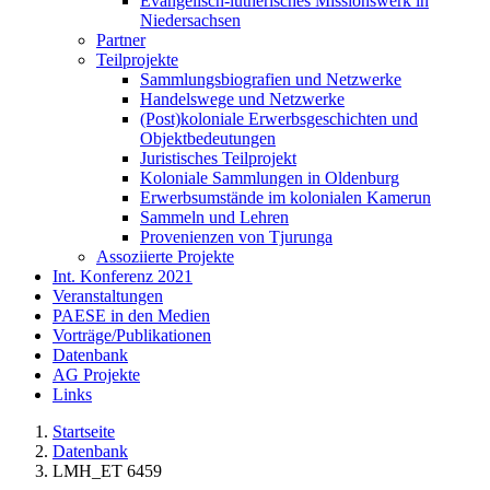
Evangelisch-lutherisches Missionswerk in
Niedersachsen
Partner
Teilprojekte
Sammlungsbiografien und Netzwerke
Handelswege und Netzwerke
(Post)koloniale Erwerbsgeschichten und
Objektbedeutungen
Juristisches Teilprojekt
Koloniale Sammlungen in Oldenburg
Erwerbsumstände im kolonialen Kamerun
Sammeln und Lehren
Provenienzen von Tjurunga
Assoziierte Projekte
Int. Konferenz 2021
Veranstaltungen
PAESE in den Medien
Vorträge/Publikationen
Datenbank
AG Projekte
Links
Startseite
Datenbank
LMH_ET 6459