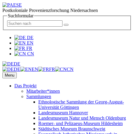
Postkoloniale Provenienzforschung Niedersachsen
Suchformular
DE
EN
FR
CN
DE
DE
EN
FR
CN
Menu
Das Projekt
Mitarbeiter*innen
Sammlungen
Ethnologische Sammlung der Georg-August-
Universität Göttingen
Landesmuseum Hannover
Landesmuseum Natur und Mensch Oldenburg
Roemer- und Pelizaeus-Museum Hildesheim
Städtisches Museum Braunschweig