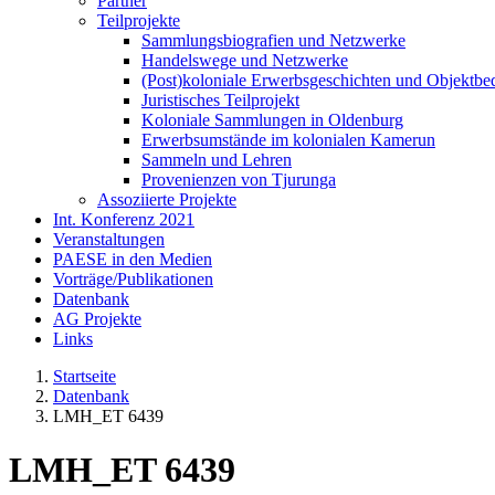
Partner
Teilprojekte
Sammlungsbiografien und Netzwerke
Handelswege und Netzwerke
(Post)koloniale Erwerbsgeschichten und Objektb
Juristisches Teilprojekt
Koloniale Sammlungen in Oldenburg
Erwerbsumstände im kolonialen Kamerun
Sammeln und Lehren
Provenienzen von Tjurunga
Assoziierte Projekte
Int. Konferenz 2021
Veranstaltungen
PAESE in den Medien
Vorträge/Publikationen
Datenbank
AG Projekte
Links
Startseite
Datenbank
LMH_ET 6439
LMH_ET 6439