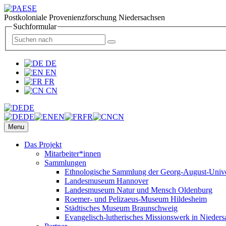
Postkoloniale Provenienzforschung Niedersachsen
Suchformular
DE
EN
FR
CN
DE
DE
EN
FR
CN
Menu
Das Projekt
Mitarbeiter*innen
Sammlungen
Ethnologische Sammlung der Georg-August-Univer
Landesmuseum Hannover
Landesmuseum Natur und Mensch Oldenburg
Roemer- und Pelizaeus-Museum Hildesheim
Städtisches Museum Braunschweig
Evangelisch-lutherisches Missionswerk in Nieders