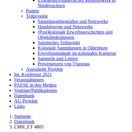
Evangelisch-lutherisches Missionswerk in
Niedersachsen
Partner
Teilprojekte
Sammlungsbiografien und Netzwerke
Handelswege und Netzwerke
(Post)koloniale Erwerbsgeschichten und
Objektbedeutungen
Juristisches Teilprojekt
Koloniale Sammlungen in Oldenburg
Erwerbsumstände im kolonialen Kamerun
Sammeln und Lehren
Provenienzen von Tjurunga
Assoziierte Projekte
Int. Konferenz 2021
Veranstaltungen
PAESE in den Medien
Vorträge/Publikationen
Datenbank
AG Projekte
Links
Startseite
Datenbank
LMH_ET 4805