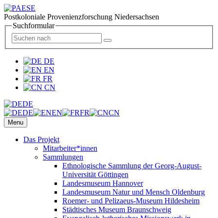
Postkoloniale Provenienzforschung Niedersachsen
Suchformular
DE
EN
FR
CN
DE
DE
EN
FR
CN
Menu
Das Projekt
Mitarbeiter*innen
Sammlungen
Ethnologische Sammlung der Georg-August-
Universität Göttingen
Landesmuseum Hannover
Landesmuseum Natur und Mensch Oldenburg
Roemer- und Pelizaeus-Museum Hildesheim
Städtisches Museum Braunschweig