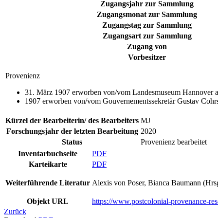
Zugangsjahr zur Sammlung
Zugangsmonat zur Sammlung
Zugangstag zur Sammlung
Zugangsart zur Sammlung
Zugang von
Vorbesitzer
Provenienz
31. März 1907 erworben von/vom Landesmuseum Hannover al
1907 erworben von/vom Gouvernementssekretär Gustav Cohrs
Kürzel der Bearbeiterin/ des Bearbeiters
MJ
Forschungsjahr der letzten Bearbeitung
2020
Status
Provenienz bearbeitet
Inventarbuchseite
PDF
Karteikarte
PDF
Weiterführende Literatur
Alexis von Poser, Bianca Baumann (Hrsg
Objekt URL
https://www.postcolonial-provenance-re
Zurück