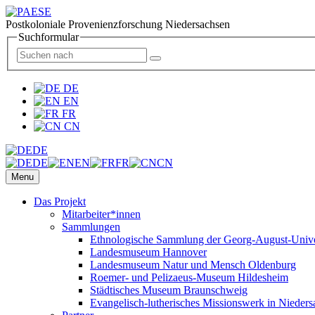
Postkoloniale Provenienzforschung Niedersachsen
Suchformular
DE
EN
FR
CN
DE
DE
EN
FR
CN
Menu
Das Projekt
Mitarbeiter*innen
Sammlungen
Ethnologische Sammlung der Georg-August-Univer
Landesmuseum Hannover
Landesmuseum Natur und Mensch Oldenburg
Roemer- und Pelizaeus-Museum Hildesheim
Städtisches Museum Braunschweig
Evangelisch-lutherisches Missionswerk in Nieders