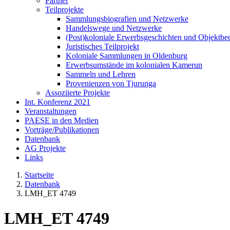
Partner
Teilprojekte
Sammlungsbiografien und Netzwerke
Handelswege und Netzwerke
(Post)koloniale Erwerbsgeschichten und Objektb
Juristisches Teilprojekt
Koloniale Sammlungen in Oldenburg
Erwerbsumstände im kolonialen Kamerun
Sammeln und Lehren
Provenienzen von Tjurunga
Assoziierte Projekte
Int. Konferenz 2021
Veranstaltungen
PAESE in den Medien
Vorträge/Publikationen
Datenbank
AG Projekte
Links
Startseite
Datenbank
LMH_ET 4749
LMH_ET 4749